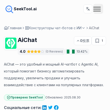
SeekTool.ai
Главная
Конструкторы чат-ботов с ИИ
AiChat
AiChat
0
投票
1
4.0
(
0
Reviews
)
13.42%
AiChat — это удобный и мощный AI-чатбот с Agentic AI,
который помогает бизнесу автоматизировать
поддержку, увеличить продажи и улучшить
взаимодействие с клиентами на популярных платформах.
Проверено SeekTool
Обновлено:
2025.08.30
Социальные сети
: