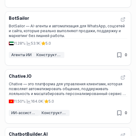
BotSailor
BotSailor — AI-агенты и автоматизация для WhatsApp, соцсетей
и сайта, которые реально выполняют продажи, поддержку и
маркетинг без лишней работы.
11.28%
|
53.1K
|
5.0
Агенты ИИ
Конструкторы чат-ботов с ИИ
0
Chative.IO
Chative — это платформа для управления клиентами, которая
позволяет автоматизировать общение, поддерживать
лояльность и масштабировать персонализированный сервис с
помощью AI.
11.50%
|
164.0K
|
5.0
ИИ-ассистент обслуживания клиентов
Конструкторы чат-ботов с ИИ
0
ChatbotBuilder.AI