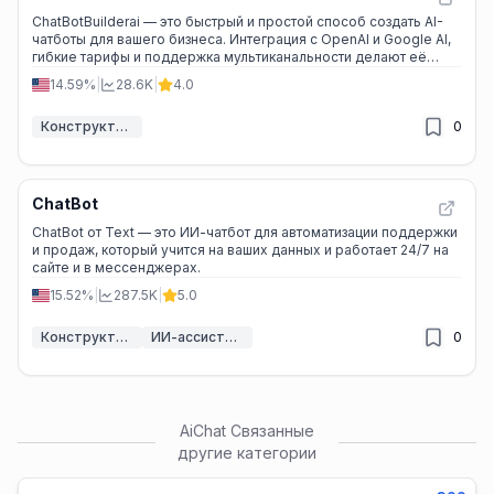
ChatBotBuilderai — это быстрый и простой способ создать AI-
чатботы для вашего бизнеса. Интеграция с OpenAI и Google AI,
гибкие тарифы и поддержка мультиканальности делают её
идеальным решением для автоматизации общения.
14.59%
|
28.6K
|
4.0
Конструкторы чат-ботов с ИИ
0
ChatBot
ChatBot от Text — это ИИ-чатбот для автоматизации поддержки
и продаж, который учится на ваших данных и работает 24/7 на
сайте и в мессенджерах.
15.52%
|
287.5K
|
5.0
Конструкторы чат-ботов с ИИ
ИИ-ассистент обслуживания клиентов
0
AiChat
Связанные
другие категории