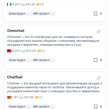
14.65%
|
441.2K
|
5.0
Конструкторы чат-ботов с ИИ
ИИ-ассистент обслуживания клиентов
0
Omnichat
Omnichat — это AI-платформа для чат-коммерса, которая
объединяет все каналы общения с клиентами, автоматизирует
продажи и маркетинг, повышая конверсию в 5 раз.
55.62%
|
564.9K
|
5.0
Конструкторы чат-ботов с ИИ
ИИ-ассистент обслуживания клиентов
0
Chatfuel
Chatfuel — это мощный инструмент для автоматизации продаж и
поддержки клиентов через AI-чатботы. Увеличивайте доход и
улучшайте клиентский опыт с помощью простых и эффективных
решений.
6.16%
|
205.6K
|
5.0
Конструкторы чат-ботов с ИИ
ИИ-ассистент продаж
0