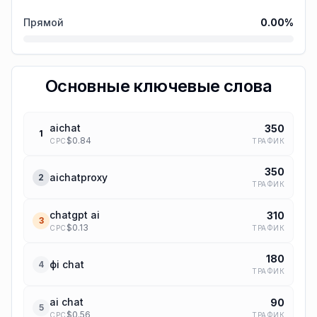
Прямой
0.00
%
Основные ключевые слова
aichat
350
1
$
0.84
ТРАФИК
CPC
350
‌aichatproxy
2
ТРАФИК
chatgpt ai
310
3
$
0.13
ТРАФИК
CPC
180
фi chat
4
ТРАФИК
ai chat
90
5
$
0.56
ТРАФИК
CPC