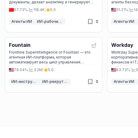
документы, делает аналитику и генерирует
агенты без ко
отчёты по вашему запросу.
бизнес-проце
67.73%
|
118.4K
|
5.0
31.21%
|
14
Агенты ИИ
ИИ-рабочий процесс
0
Агенты ИИ
Fountain
Workday
Frontline Superintelligence от Fountain — это
Workday Super
агентная ИИ-платформа, которая
корпоративна
автоматизирует весь цикл управления
финансов и IT
фронтлайн-персоналом: от найма до
и помогает п
79.04%
|
3.2M
|
5.0
63.73%
|
5
заполнения смен — быстро, безопасно и без
данных вашей 
ручной работы.
ИИ-инструменты для управления персоналом
ИИ-рекрутинг
0
Агенты ИИ