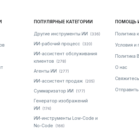
И
ПОПУЛЯРНЫЕ КАТЕГОРИИ
ПОМОЩЬ 
Другие инструменты ИИ
Политика 
(
336
)
ИИ-рабочий процесс
(
320
)
ов
Условия и
ИИ-ассистент обслуживания
Политика 
клиентов
(
278
)
нт
О нас
Агенты ИИ
(
277
)
Свяжитесь
ИИ-ассистент продаж
(
205
)
Отправить
Суммаризатор ИИ
(
177
)
Генератор изображений
ИИ
(
174
)
ИИ-инструменты Low-Code и
No-Code
(
166
)