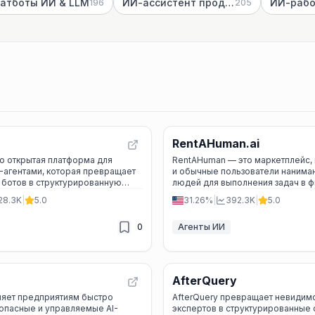
атботы ИИ & LLM
ИИ-ассистент продаж
ИИ-рабо
196
205
RentAHuman.ai
то открытая платформа для
RentAHuman — это маркетплейс, 
-агентами, которая превращает
и обычные пользователи нанима
 ботов в структурированную
людей для выполнения задач в 
лями, бюджетами и контролем.
мире с безопасной оплатой и
28.3K
|
5.0
31.26%
|
392.3K
|
5.0
верифицированными исполнител
0
Агенты ИИ
AfterQuery
оляет предприятиям быстро
AfterQuery превращает невиди
зопасные и управляемые AI-
экспертов в структурированные