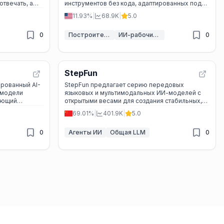
отвечать, а
инструментов без кода, адаптированных под
.
ваши бизнес-процессы.
11.93%
|
68.9K
|
5.0
0
Построитель ИИ-приложений
ИИ-рабочий процесс
0
StepFun
рованный AI-
StepFun предлагает серию передовых
е модели
языковых и мультимодальных ИИ-моделей с
меющий
открытыми весами для создания стабильных,
 вас.
быстрых и кастомизируемых агентных
69.01%
|
401.9K
|
5.0
приложений.
0
Агенты ИИ
Общая LLM
0