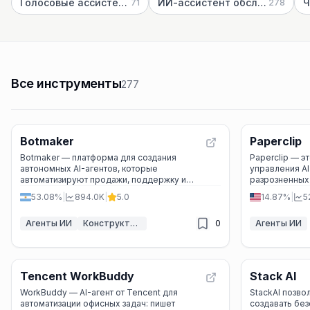
Голосовые ассистенты ИИ
ИИ-ассистент обслуживания клиентов
Ч
71
278
Все инструменты
277
Botmaker
Paperclip
Botmaker — платформа для создания
Paperclip — э
автономных AI-агентов, которые
управления AI
автоматизируют продажи, поддержку и
разрозненных
операции через WhatsApp, Instagram, голос,
команду с це
53.08%
|
894.0K
|
5.0
14.87%
|
5
email и более 20 каналов.
Агенты ИИ
Конструкторы чат-ботов с ИИ
0
Агенты ИИ
Tencent WorkBuddy
Stack AI
WorkBuddy — AI-агент от Tencent для
StackAI позв
автоматизации офисных задач: пишет
создавать бе