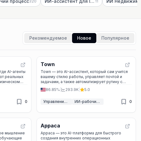
чий процесс
ИИ-ассистент для Instagram
ИИ Недвижимо
320
11
Рекомендуемое
Новое
Популярное
Town
где AI-агенты
Town — это AI-ассистент, который сам учится
ют реальных
вашему стилю работы, управляет почтой и
физическом
задачами, а также автоматизирует рутину с
помощью умных рутин и интеграций.
86.85%
|
293.9K
|
5.0
ями.
0
Управление задачами ИИ
ИИ-рабочий процесс
0
Appaca
мое мышление
Appaca — это AI-платформа для быстрого
 обучающие
создания внутренних операционных