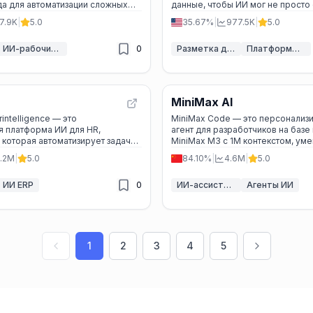
да для автоматизации сложных
данные, чтобы ИИ мог не просто 
ссов.
профессионально решать задачи
7.9K
|
5.0
35.67%
|
977.5K
|
5.0
ИИ-рабочий процесс
0
Разметка данных для ИИ
Платформы обучения моделей ИИ
MiniMax AI
intelligence — это
MiniMax Code — это персонализи
я платформа ИИ для HR,
агент для разработчиков на баз
, которая автоматизирует задачи
MiniMax M3 с 1M контекстом, у
ринимать решения на основе
работать в команде и учиться под
.2M
|
5.0
84.10%
|
4.6M
|
5.0
организации.
ИИ ERP
0
ИИ-ассистент кода
Агенты ИИ
1
2
3
4
5