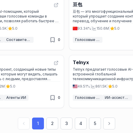
豆包
AI-помощник, который
豆包 — это многофункциональный 
аши голосовые команды в
который упрощает создание конт
и, позволяя работать быстрее и
перевод, обучение и получение 
5.5K
|
5.0
93.34%
|
150.6M
|
5.0
енты ИИ
Составитель писем ИИ
0
Голосовые ассистенты ИИ
Telnyx
 проект, создающий новые типы
Telnyx предлагает голосовые AI-
которые могут видеть, слышать
встроенной глобальной
ь с людьми, предоставляя
телекоммуникационной инфрастр
тента и легкие очки для
обеспечивая непревзойденное 
.2M
|
5.0
49.51%
|
861.5K
|
5.0
использования.
звонков и молниеносные ответы.
енты ИИ
Агенты ИИ
0
Голосовые ассистенты ИИ
ИИ-ассистент обслуживания клиентов
1
2
3
4
5