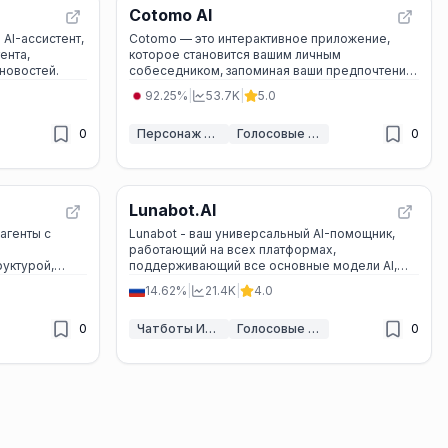
Cotomo AI
AI-ассистент,
Cotomo — это интерактивное приложение,
ента,
которое становится вашим личным
новостей.
собеседником, запоминая ваши предпочтения
и поддерживая беседы, чтобы сделать
92.25%
|
53.7K
|
5.0
общение еще более приятным.
0
Персонаж ИИ
Голосовые ассистенты ИИ
0
Lunabot.AI
агенты с
Lunabot - ваш универсальный AI-помощник,
работающий на всех платформах,
уктурой,
поддерживающий все основные модели AI,
качество
обеспечивающий безопасность данных и
14.62%
|
21.4K
|
4.0
предоставляющий удобные функции для
повышения продуктивности.
0
Чатботы ИИ & LLM
Голосовые ассистенты ИИ
0