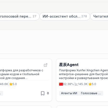
ИИ голосовой переводчик
ИИ-ассистент обслуживания клиентов
Читате
27
278
星辰Agent
латформа для разработчиков с
Платформа Xunfei Xingchen Agen
одным кодом и глобальной
enterprise-решение для быстрой
рой для создания
настройки и развертывания про
тентных голосовых, видео и ИИ-
ИИ-агентов с поддержкой голоса
46.6K
|
5.0
92.38%
|
145.3K
|
5.0
 реальном времени.
готовых плагинов.
енты ИИ
0
Агенты ИИ
Голосовые ассистенты ИИ