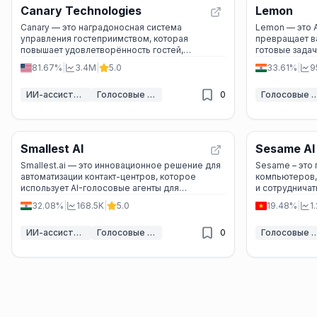
Canary Technologies
Lemon
Canary — это наградоносная система
Lemon — это 
управления гостеприимством, которая
превращает в
повышает удовлетворённость гостей,
готовые задач
автоматизирует операции и увеличивает доход
эффективнее.
81.67%
|
3.4M
|
5.0
33.61%
|
9
с помощью ИИ и цифровых решений.
ИИ-ассистент обслуживания клиентов
Голосовые ассистенты ИИ
0
Голосовые ассист
Smallest AI
Sesame AI
Smallest.ai — это инновационное решение для
Sesame – это
автоматизации контакт-центров, которое
компьютеров, 
использует AI-голосовые агенты для
и сотрудничат
повышения эффективности и качества
личного ассис
32.08%
|
168.5K
|
5.0
19.48%
|
1
обслуживания клиентов.
ежедневного 
ИИ-ассистент обслуживания клиентов
Голосовые ассистенты ИИ
0
Голосовые ассист