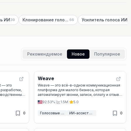
ль ИИ
Клонирование голоса ИИ
Усилитель голоса ИИ
39
66
11
Рекомендуемое
Новое
Популярное
Weave
t — это
Weave — это всё-в-одном коммуникационная
 разработки,
платформа для малого бизнеса, которая
изводственных
автоматизирует звонки, записи, оплату и отзывы
, RPA и сотен
с помощью ИИ.
92.53%
|
1.5M
|
5.0
0
Голосовые ассистенты ИИ
ИИ-ассистент обслуживания клиентов
0