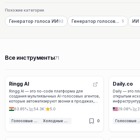
Похожие категории
Генератор голоса ИИ
Генератор голосового чата ИИ
92
5
Все инструменты
71
Ringg AI
Daily.co
Ringg AI — это no-code платформа для
Daily — это п
создания мультиязычных AI-голосовых агентов,
открытым исх
которые автоматизируют звонки в продажах,
инфраструкту
поддержке, логистике и других бизнес-
сверхнизкола
63.85%
|
54.3K
|
5.0
29.08%
|
2
процессах.
приложений в
Голосовые ассистенты ИИ
Холодные звонки ИИ
0
Голосовые ассист