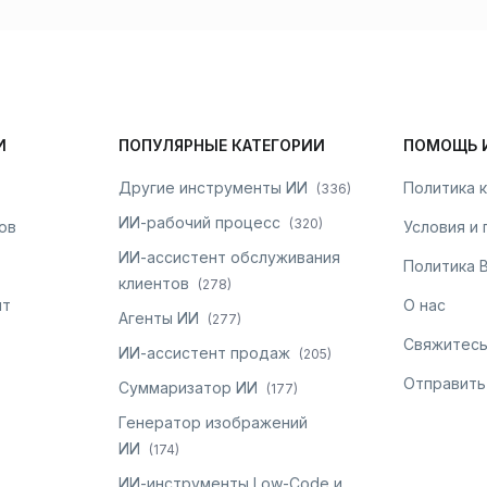
И
ПОПУЛЯРНЫЕ КАТЕГОРИИ
ПОМОЩЬ 
Другие инструменты ИИ
Политика 
(
336
)
ИИ-рабочий процесс
(
320
)
ов
Условия и
ИИ-ассистент обслуживания
Политика 
клиентов
(
278
)
нт
О нас
Агенты ИИ
(
277
)
Свяжитесь
ИИ-ассистент продаж
(
205
)
Отправить
Суммаризатор ИИ
(
177
)
Генератор изображений
ИИ
(
174
)
ИИ-инструменты Low-Code и