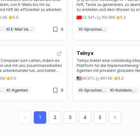
aben, von E-Mails bis hin zu
hilft, Texte zu generieren, zu über
 hilft dir, effizienter zu arbeiten.
zu erstellen und dein Wissen zu or
5.5K
|
5.0
93.34%
|
150.6M
|
5.0
ssistenten
KI E-Mail Verfasser
0
KI-Sprachassistenten
Telnyx
 Computer zum Leben, indem es
Telnyx bietet eine vollständig inte
ren und mit uns zusammenarbeiten
Plattform für die Implementierung
es untereinander tun, und bietet
Agenten mit privatem globalem N
rsönlichen Assistenten und
unübertroffene Sprachqualität und
.2M
|
5.0
49.51%
|
861.5K
|
5.0
 für den täglichen Gebrauch.
Latenz zu gewährleisten.
ssistenten
KI-Agenten
0
KI-Sprachassistenten
KI-Kundenservice-Assistent
1
2
3
4
5