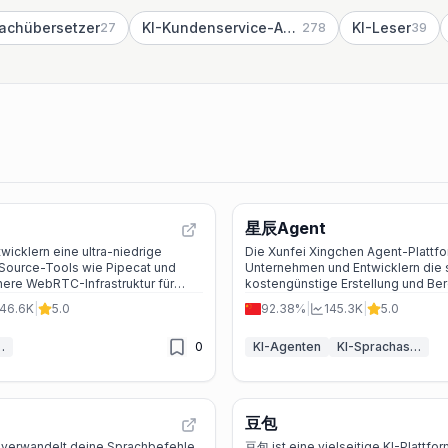
rachübersetzer
KI-Kundenservice-Assistent
KI-Leser
27
278
39
星辰Agent
twicklern eine ultra-niedrige
Die Xunfei Xingchen Agent-Plattf
Source-Tools wie Pipecat und
Unternehmen und Entwicklern die 
here WebRTC-Infrastruktur für
kostengünstige Erstellung und Ber
ch-, Video- und KI-Anwendungen.
produktionsreifer, maßgeschneider
46.6K
|
5.0
92.38%
|
145.3K
|
5.0
Agenten mit Sprach-, RPA- und Mu
Fähigkeiten.
ssistenten
0
KI-Agenten
KI-Sprachassistenten
豆包
verwandelt deine Sprachbefehle
豆包 ist eine vielseitige KI-Plattfor