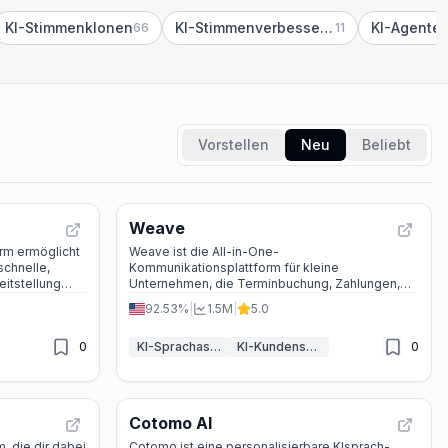
KI-Stimmenklonen
KI-Stimmenverbesserer
KI-Agente
66
11
Vorstellen
Neu
Beliebt
Weave
orm ermöglicht
Weave ist die All-in-One-
schnelle,
Kommunikationsplattform für kleine
eitstellung
Unternehmen, die Terminbuchung, Zahlungen,
ter KI-
Bewertungen und KI-gestützte Automatisierung
92.53%
|
1.5M
|
5.0
lti-Channel-
nahtlos vereint.
0
KI-Sprachassistenten
KI-Kundenservice-Assistent
0
Cotomo AI
m, die dir dabei
Cotomo ist eine personalisierbare KIsprach-