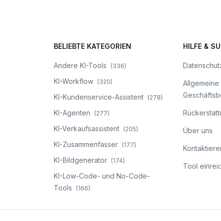
BELIEBTE KATEGORIEN
HILFE & S
Andere KI-Tools
Datenschutz
(
336
)
KI-Workflow
(
320
)
Allgemeine
Geschäfts
KI-Kundenservice-Assistent
(
278
)
KI-Agenten
Rückerstattu
(
277
)
KI-Verkaufsassistent
(
205
)
Über uns
KI-Zusammenfasser
(
177
)
Kontaktiere
KI-Bildgenerator
(
174
)
Tool einrei
KI-Low-Code- und No-Code-
Tools
(
166
)