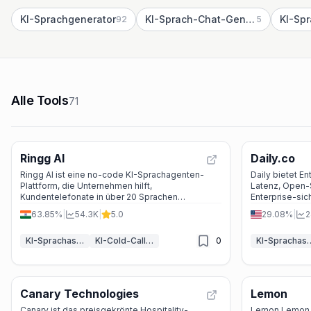
KI-Sprachgenerator
KI-Sprach-Chat-Generator
KI-Sp
92
5
Alle Tools
71
Ringg AI
Daily.co
Ringg AI ist eine no-code KI-Sprachagenten-
Daily bietet En
Plattform, die Unternehmen hilft,
Latenz, Open-
Kundentelefonate in über 20 Sprachen
Enterprise-sic
automatisch, sicher und skalierbar zu führen.
Echtzeit-Spra
63.85%
|
54.3K
|
5.0
29.08%
|
2
KI-Sprachassistenten
KI-Cold-Calling
0
KI-Spracha
Canary Technologies
Lemon
Canary ist das preisgekrönte Hospitality-
Lemon Lemon 