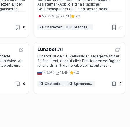
setzen, Bilder
Assistenten-App, die dir als täglicher
ganisieren.
Gesprächspartner dient und sich an deine
Gespräche erinnert, um ein engerer Begleiter zu
92.25%
|
53.7K
|
5.0
werden.
0
KI-Charakter
KI-Sprachassistenten
0
Lunabot.AI
grierte
Lunabot ist dein zuverlässiger, allgegenwärtiger
 von Voice-AI-
AI-Assistent, der auf allen Plattformen verfügbar
etzwerk, um
ist und dir hilft, deine Arbeit effizienter zu
 minimale
gestalten, ohne dass du ein ChatGPT-Konto oder
14.62%
|
21.4K
|
4.0
OpenAI-Schlüssel benötigst.
0
KI-Chatbots & LLM
KI-Sprachassistenten
0