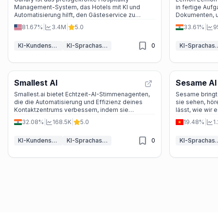
Management-System, das Hotels mit KI und
in fertige Aufg
Automatisierung hilft, den Gästeservice zu
Dokumenten, und
verbessern, Kosten zu senken und mehr Umsatz
81.67%
|
3.4M
|
5.0
33.61%
|
9
zu generieren.
KI-Kundenservice-Assistent
KI-Sprachassistenten
0
KI-Spracha
Smallest AI
Sesame AI
Smallest.ai bietet Echtzeit-AI-Stimmenagenten,
Sesame bringt
die die Automatisierung und Effizienz deines
sie sehen, hö
Kontaktzentrums verbessern, indem sie
lässt, wie wir 
natürliche und menschengleiche Interaktionen
dabei einen pe
32.08%
|
168.5K
|
5.0
19.48%
|
1
ermöglichen.
leichte Brillen
KI-Kundenservice-Assistent
KI-Sprachassistenten
0
KI-Spracha