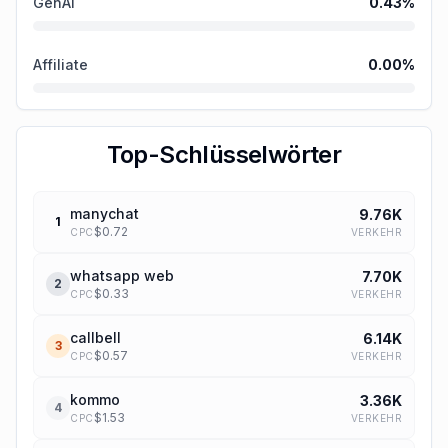
GenAi
0.43
%
Affiliate
0.00
%
Top-Schlüsselwörter
manychat
9.76K
1
$
0.72
VERKEHR
CPC
whatsapp web
7.70K
2
$
0.33
VERKEHR
CPC
callbell
6.14K
3
$
0.57
VERKEHR
CPC
kommo
3.36K
4
$
1.53
VERKEHR
CPC