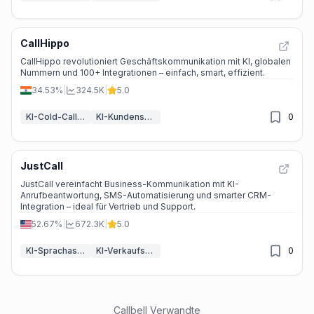
CallHippo
CallHippo revolutioniert Geschäftskommunikation mit KI, globalen
Nummern und 100+ Integrationen – einfach, smart, effizient.
34.53%
|
324.5K
|
5.0
KI-Cold-Calling
KI-Kundenservice-Assistent
0
JustCall
JustCall vereinfacht Business-Kommunikation mit KI-
Anrufbeantwortung, SMS-Automatisierung und smarter CRM-
Integration – ideal für Vertrieb und Support.
52.67%
|
672.3K
|
5.0
KI-Sprachassistenten
KI-Verkaufsassistent
0
Callbell
Verwandte