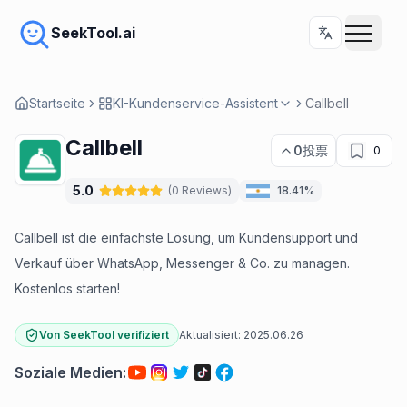
SeekTool.ai
Startseite
KI-Kundenservice-Assistent
Callbell
Callbell
0
投票
0
5.0
(
0
Reviews
)
18.41%
Callbell ist die einfachste Lösung, um Kundensupport und
Verkauf über WhatsApp, Messenger & Co. zu managen.
Kostenlos starten!
Von SeekTool verifiziert
Aktualisiert:
2025.06.26
Soziale Medien
: