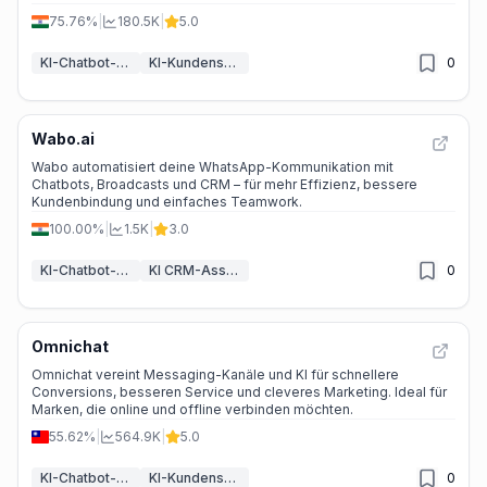
75.76%
|
180.5K
|
5.0
KI-Chatbot-Baukästen
KI-Kundenservice-Assistent
0
Wabo.ai
Wabo automatisiert deine WhatsApp-Kommunikation mit
Chatbots, Broadcasts und CRM – für mehr Effizienz, bessere
Kundenbindung und einfaches Teamwork.
100.00%
|
1.5K
|
3.0
KI-Chatbot-Baukästen
KI CRM-Assistent
0
Omnichat
Omnichat vereint Messaging-Kanäle und KI für schnellere
Conversions, besseren Service und cleveres Marketing. Ideal für
Marken, die online und offline verbinden möchten.
55.62%
|
564.9K
|
5.0
KI-Chatbot-Baukästen
KI-Kundenservice-Assistent
0