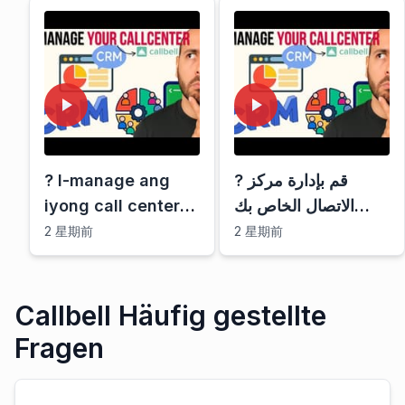
? I-manage ang
? قم بإدارة مركز
iyong call center
الاتصال الخاص بك
na parang pro
كمحترف في عام
2 星期前
2 星期前
ngayong 2025
2025 باستخدام هذه
gamit ang tool na
الأداة
ito!
Callbell Häufig gestellte
Fragen