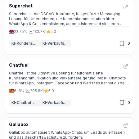
Superchat
Superchat ist die DSGVO-konforme, KI-gestützte Messaging-
Lösung für Unternehmen, die Kundenkommunikation über
WhatsApp & Co. zentralisieren, automatisieren und skalieren
möchten.
22.75%
|
132.7K
|
5.0
KI-Kundenservice-Assistent
KI-Verkaufsassistent
0
Chatfuel
Chatfuel ist die ultimative Lösung für automatisierte
Kundenkommunikation und Verkaufssteigerung. Mit KI-Chatbots
für WhatsApp, Instagram, Facebook und Websites kannst du dein
Geschäft effizienter und erfolgreicher machen.
6.16%
|
205.6K
|
5.0
KI-Chatbot-Baukästen
KI-Verkaufsassistent
0
Gallabox
Gallabox automatisiert WhatsApp-Chats, um Leads zu erfassen
und das Geschäftswachstum zu fördern.