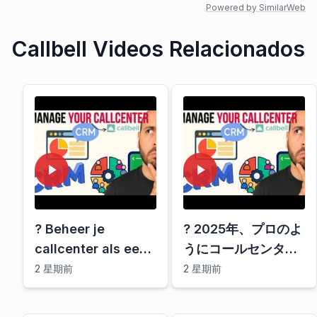
Powered by SimilarWeb
Callbell Videos Relacionados
? Beheer je
? 2025年、プロのよ
callcenter als een
うにコールセンター
pro in 2025 met
を管理するならこの
2 星期前
2 星期前
deze tool!
ツール！