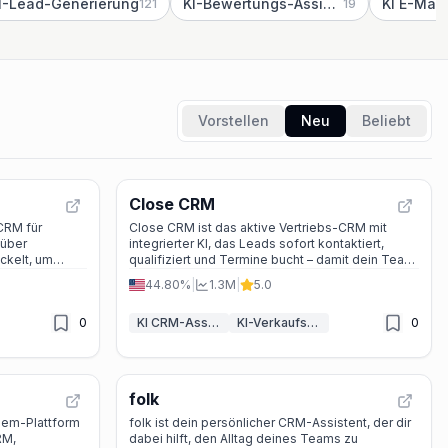
I-Lead-Generierung
KI-Bewertungs-Assistent
KI E-Mail
121
19
Vorstellen
Neu
Beliebt
Close CRM
 CRM für
Close CRM ist das aktive Vertriebs-CRM mit
 über
integrierter KI, das Leads sofort kontaktiert,
ckelt, um
qualifiziert und Termine bucht – damit dein Team
igern.
mehr Deals abschließt.
44.80%
|
1.3M
|
5.0
0
KI CRM-Assistent
KI-Verkaufsassistent
0
folk
einem-Plattform
folk ist dein persönlicher CRM-Assistent, der dir
RM,
dabei hilft, den Alltag deines Teams zu