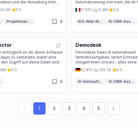
reiben und die Verwaltung ihrer
Automatisierung und mehr, die dir h
 optimieren, um mehr Zeit für ihre
Kampagnen zu vereinfachen und d
24.9K
|
5.0
17.05%
|
5.9M
|
5.0
ekte zu haben.
Kundenbindung zu verbessern.
stent
Projektmanagement
0
KI E-Mail-Marketing
KI CRM-Assistent
ctor
Demodesk
ermöglicht es dir, deine Software
Demodesk Sales AI automatisiert
 Apps zu verbinden, bietet eine
Vertriebsaufgaben, liefert Echtzeit
 den Zugriff auf deine Daten und
steigert Ihren Umsatz – alles ohn
ie Kommunikation zu optimieren.
Aufwand.
.0M
|
5.0
62.81%
|
108.7K
|
5.0
stent
0
KI-Verkaufsassistent
KI CRM-Assistent
1
2
3
4
5