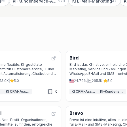
g
KI-Kundenservice-Assistent
KI E-Mail-Marketing
K
25
278
47
Bird
ine flexible, KI-gestützte
Bird ist das KI-native, einheitliche
orm für Customer Service, IT und
Marketing, Service und Zahlungen
it Automatisierung, Chatbot und
WhatsApp, E-Mail und SMS – entwi
einer Hand.
Kundenbindung und Umsatz zu ste
13.0K
|
5.0
24.79%
|
295.1K
|
5.0
ent
KI CRM-Assistent
0
KI CRM-Assistent
KI-Kundenservice-Assistent
l
Brevo
ft Non-Profit-Organisationen,
Brevo ist eine intuitive, alles-in-
rmittel zu finden, erfolgreiche
für E-Mail- und SMS-Marketing, C