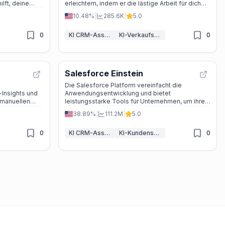
ilft, deine
erleichtern, indem er die lästige Arbeit für dich
ie
erledigt, damit du dich auf das Wachstum deines
10.48%
|
285.6K
|
5.0
Unternehmens konzentrieren kannst.
0
KI CRM-Assistent
KI-Verkaufsassistent
0
Salesforce Einstein
Die Salesforce Platform vereinfacht die
-Insights und
Anwendungsentwicklung und bietet
e manuellen
leistungsstarke Tools für Unternehmen, um ihre
Prozesse zu optimieren.
38.89%
|
111.2M
|
5.0
0
KI CRM-Assistent
KI-Kundenservice-Assistent
0