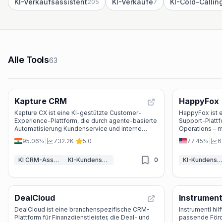
KI-Verkaufsassistent
KI-Verkäufe
KI-Cold-Callin
205
7
Alle Tools
63
Kapture CRM
HappyFox
Kapture CX ist eine KI-gestützte Customer-
HappyFox ist e
Experience-Plattform, die durch agente-basierte
Support-Plattf
Automatisierung Kundenservice und interne
Operations – m
Workflows in Echtzeit abschließt – mit
Analytics aus 
95.06%
|
732.2K
|
5.0
77.45%
|
6
menschlicher Kontrolle dort, wo sie zählt.
KI CRM-Assistent
KI-Kundenservice-Assistent
0
KI-Kundenservice-Assist
DealCloud
Instrument
DealCloud ist eine branchenspezifische CRM-
Instrumentl hil
Plattform für Finanzdienstleister, die Deal- und
passende Förde