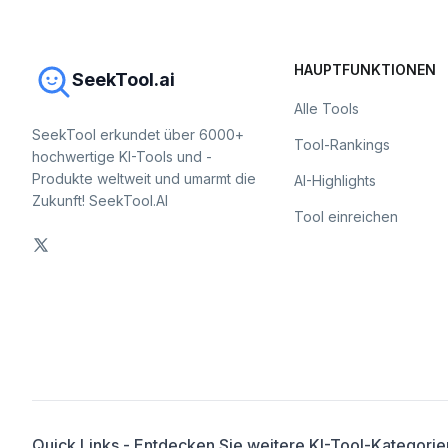
HAUPTFUNKTIONEN
SeekTool.ai
Alle Tools
SeekTool erkundet über 6000+
Tool-Rankings
hochwertige KI-Tools und -
Produkte weltweit und umarmt die
AI-Highlights
Zukunft! SeekTool.AI
Tool einreichen
Quick Links - Entdecken Sie weitere KI-Tool-Kategorie