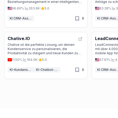
Beziehungsmanagement in einer intelligenten
Anträge zu sch
Lösung vereint.
Förderungen zu
96.66%
|
263.6K
|
5.0
83.28%
|
3
wichtigen Proj
KI CRM-Assistent
0
KI CRM-Assi
Chative.IO
LeadConne
Chative ist die perfekte Lösung, um deinen
LeadConnector 
Kundenservice zu personalisieren, die
mit über 4.000
Produktivität zu steigern und treue Kunden zu
mobile App für
gewinnen. Mit AI-gesteuerten
nutzt KI, um d
11.50%
|
164.0K
|
5.0
47.91%
|
4
Automatisierungen, E-Commerce-Messaging
und einer zentralen Inbox kannst du alle
KI-Kundenservice-Assistent
KI-Chatbot-Baukästen
0
KI CRM-Assi
Kommunikationskanäle effizient verwalten.