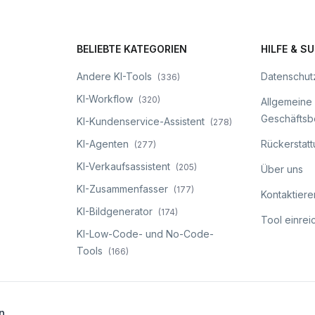
BELIEBTE KATEGORIEN
HILFE & S
Andere KI-Tools
Datenschutz
(
336
)
KI-Workflow
(
320
)
Allgemeine
Geschäfts
KI-Kundenservice-Assistent
(
278
)
KI-Agenten
Rückerstattu
(
277
)
KI-Verkaufsassistent
(
205
)
Über uns
KI-Zusammenfasser
(
177
)
Kontaktiere
KI-Bildgenerator
(
174
)
Tool einrei
KI-Low-Code- und No-Code-
Tools
(
166
)
n