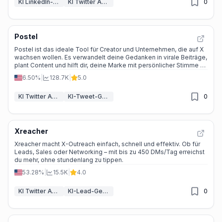
KI LinkedIn-Assistent
KI Twitter Assistent
0
Postel
Postel ist das ideale Tool für Creator und Unternehmen, die auf X
wachsen wollen. Es verwandelt deine Gedanken in virale Beiträge,
plant Content und hilft dir, deine Marke mit persönlicher Stimme zu
stärken.
6.50%
|
128.7K
|
5.0
KI Twitter Assistent
KI-Tweet-Generator
0
Xreacher
Xreacher macht X-Outreach einfach, schnell und effektiv. Ob für
Leads, Sales oder Networking – mit bis zu 450 DMs/Tag erreichst
du mehr, ohne stundenlang zu tippen.
53.28%
|
15.5K
|
4.0
KI Twitter Assistent
KI-Lead-Generierung
0