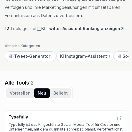
verfolgen und ihre Marketingbemühungen mit umsetzbaren
Erkenntnissen aus Daten zu verbessern.
12
Tools gelistet
KI Twitter Assistent Ranking anzeigen
Ähnliche Kategorien
KI-Tweet-Generator
KI Instagram-Assistent
KI Soci
5
11
Alle Tools
12
Vorstellen
Neu
Beliebt
Typefully
Typefully ist das KI-gestützte Social-Media-Tool für Creator und
Unternehmen, mit dem du Inhalte schreibst, planst, veröffentlichst