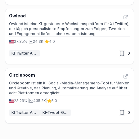
Owlead
Owlead ist eine KI-gesteuerte Wachstumsplattform für X (Twitter),
die täglich personalisierte Empfehlungen zum Folgen, Tweeten
und Engagement liefert – ohne Automatisierung.
27.35%
|
24.3K
|
4.0
KI Twitter Assistent
0
Circleboom
Circleboom ist ein KI-Social-Media-Management-Tool für Marken
und Kreative, das Planung, Automatisierung und Analyse auf über
acht Plattformen ermöglicht.
23.29%
|
435.2K
|
5.0
KI Twitter Assistent
KI-Tweet-Generator
0