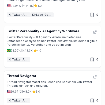
optimieren.
33.94%
|
14.4K
|
4.0
KI Twitter Assistent
KI-Lead-Generierung
0
Twitter Personality - AI Agent by Wordware
Twitter Personality - AI Agent by Wordware bietet eine
umfassende Analyse deiner Twitter-Aktivitäten, um deine digitale
Persönlichkeit zu verstehen und zu optimieren.
62.20%
|
13.3K
|
4.0
KI Twitter Assistent
0
Thread Navigator
Thread Navigator macht das Lesen und Speichern von Twitter-
Threads einfach und effizient.
29.67%
|
8.2K
|
3.0
KI Twitter Assistent
0