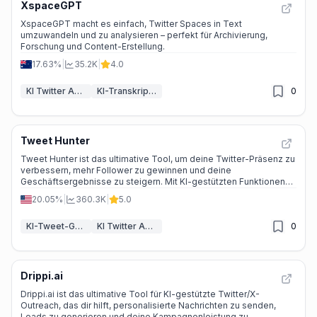
XspaceGPT
XspaceGPT macht es einfach, Twitter Spaces in Text
umzuwandeln und zu analysieren – perfekt für Archivierung,
Forschung und Content-Erstellung.
17.63%
|
35.2K
|
4.0
KI Twitter Assistent
KI-Transkriptor
0
Tweet Hunter
Tweet Hunter ist das ultimative Tool, um deine Twitter-Präsenz zu
verbessern, mehr Follower zu gewinnen und deine
Geschäftsergebnisse zu steigern. Mit KI-gestützten Funktionen
und Automatisierung sparst du Zeit und erzielst bessere
20.05%
|
360.3K
|
5.0
Ergebnisse.
KI-Tweet-Generator
KI Twitter Assistent
0
Drippi.ai
Drippi.ai ist das ultimative Tool für KI-gestützte Twitter/X-
Outreach, das dir hilft, personalisierte Nachrichten zu senden,
Leads zu generieren und deine Kampagnenleistung zu