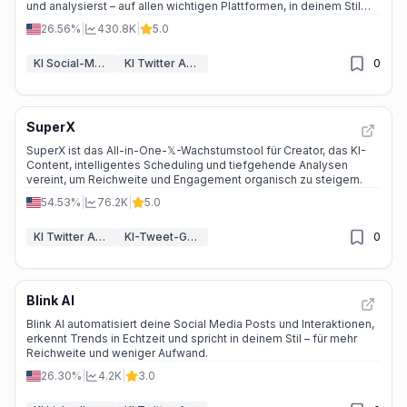
und analysierst – auf allen wichtigen Plattformen, in deinem Stil
und ohne Overhead.
26.56%
|
430.8K
|
5.0
KI Social-Media-Beitrag-Generator
KI Twitter Assistent
0
SuperX
SuperX ist das All-in-One-𝕏-Wachstumstool für Creator, das KI-
Content, intelligentes Scheduling und tiefgehende Analysen
vereint, um Reichweite und Engagement organisch zu steigern.
54.53%
|
76.2K
|
5.0
KI Twitter Assistent
KI-Tweet-Generator
0
Blink AI
Blink AI automatisiert deine Social Media Posts und Interaktionen,
erkennt Trends in Echtzeit und spricht in deinem Stil – für mehr
Reichweite und weniger Aufwand.
26.30%
|
4.2K
|
3.0