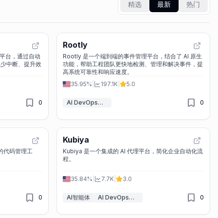
精选
最新
热门
Rootly
运维平台，通过自动
Rootly 是一个端到端的事件管理平台，结合了 AI 原生
减少中断、提升效
功能，帮助工程团队更快地检测、管理和解决事件，提
高系统可靠性和响应速度。
35.95%
|
197.1K
|
5.0
0
AI DevOps助理
0
Kubiya
ra 的代码管理工
Kubiya 是一个集成的 AI 代理平台，简化企业自动化流
程。
35.84%
|
7.7K
|
3.0
0
AI智能体
AI DevOps助理
0