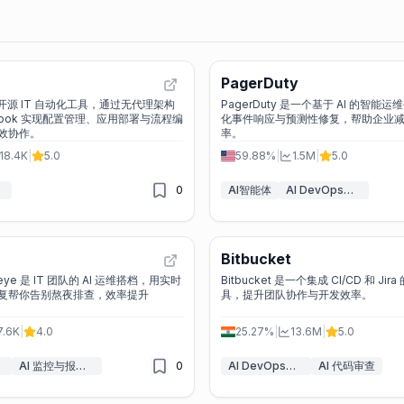
PagerDuty
一款开源 IT 自动化工具，通过无代理架构
PagerDuty 是一个基于 AI 的智能
ybook 实现配置管理、应用部署与流程编
化事件响应与预测性修复，帮助企业
效协作。
率。
18.4K
|
5.0
59.88%
|
1.5M
|
5.0
0
AI智能体
AI DevOps助理
Bitbucket
wkeye 是 IT 团队的 AI 运维搭档，用实时
Bitbucket 是一个集成 CI/CD 和 Ji
复帮你告别熬夜排查，效率提升
具，提升团队协作与开发效率。
7.6K
|
4.0
25.27%
|
13.6M
|
5.0
AI 监控与报告生成器
0
AI DevOps助理
AI 代码审查