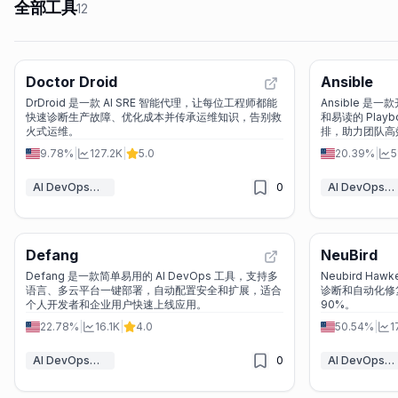
全部工具
12
Doctor Droid
Ansible
DrDroid 是一款 AI SRE 智能代理，让每位工程师都能
Ansible 是
快速诊断生产故障、优化成本并传承运维知识，告别救
和易读的 Pla
火式运维。
排，助力团队高
9.78%
|
127.2K
|
5.0
20.39%
|
5
AI DevOps助理
0
AI DevOps助理
Defang
NeuBird
Defang 是一款简单易用的 AI DevOps 工具，支持多
Neubird Ha
语言、多云平台一键部署，自动配置安全和扩展，适合
诊断和自动化修
个人开发者和企业用户快速上线应用。
90%。
22.78%
|
16.1K
|
4.0
50.54%
|
1
AI DevOps助理
0
AI DevOps助理