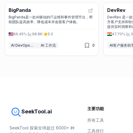
BigPanda
DevRev
BigPanda是一款AI驱动的IT运维和事件管理平台，帮
DevRev 是
助团队提高效率、降低成本并改善客户体验。
升客户支持和软件
提供实时洞察和
66.45%
|
98.8K
|
5.0
47.70%
|
3
AI DevOps助理
AI 工作流
0
AI客户服务助
主要功能
SeekTool.ai
所有工具
SeekTool 探索全球超过 6000+ 种
工具排行