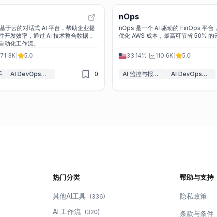
nOps
一款基于云的对话式 AI 平台，帮助企业提
nOps 是一个 AI 驱动的 FinOps 
开发效率，通过 AI 技术整合数据，
优化 AWS 成本，最高可节省 50% 
自动化工作流。
71.3K
|
5.0
33.14%
|
110.6K
|
5.0
手
AI DevOps助理
0
AI 监控与报告生成器
AI DevOps助理
热门分类
帮助与支持
其他AI工具
隐私政策
(
336
)
AI 工作流
(
320
)
条款与条件