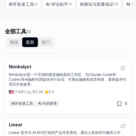
AI开发者工具
AI 评论助手
AI测试与质量保证
AI 
91
19
58
全部工具
30
精选
最新
热门
Nimbalyst
Nimbalyst是一个开源的视觉编辑器和工作区，为Claude Code和
Codex等AI编程代理提供并行会话、可视化编辑和差异审查，显著提升代
理式开发效率。
17.99%
|
152.9K
|
5.0
AI开发者工具
AI 代码审查
0
Linear
Linear 是专为 AI 时代打造的产品开发系统，通过人机协同与极简工作