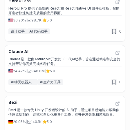
HeroUI Pro
HeroUI Pro 提供了高端的 React 和 React Native UI 组件及模板，帮助
开发者快速构建高质量的应用界面。
30.20%
|
98.7K
|
5.0
设计助手
AI 代码助手
0
Claude AI
Claude是一款由Anthropic开发的下一代AI助手，旨在通过精准和安全的
支持帮助你高效完成各种任务。
24.47%
|
946.8M
|
5.0
AI聊天机器人&LLM
AI生产力工具
0
Bezi
Bezi 是一款专为 Unity 开发者设计的 AI 助手，通过项目感知能力帮助你
快速原型制作、调试和自动化重复性工作，提升开发效率和游戏质量。
29.05%
|
140.1K
|
5.0