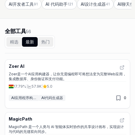
AI开发者工具
AI 代码助手
AI设计生成器
AI聊天
91
121
41
全部工具
56
精选
最新
热门
Zoer AI
Zoer是一个AI应用构建器，让你无需编程即可将想法变为完整Web应用，
集成数据库、身份验证和支付功能。
17.79%
|
57.9K
|
5.0
AI应用程序构建器
AI代码生成器
0
MagicPath
MagicPath 是一个人类与 AI 智能体实时协作的共享设计画布，实现设计
与代码的无缝双向同步。