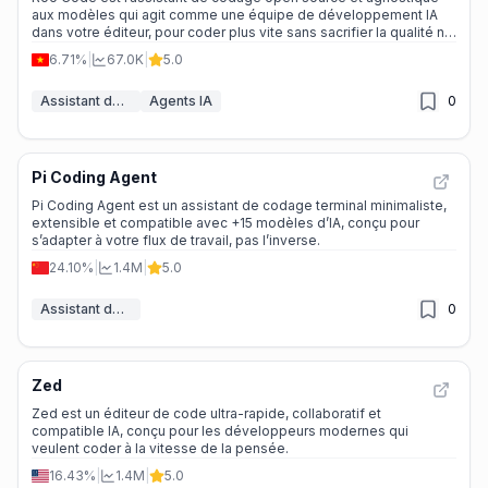
aux modèles qui agit comme une équipe de développement IA
dans votre éditeur, pour coder plus vite sans sacrifier la qualité ni
la sécurité.
6.71%
|
67.0K
|
5.0
Assistant de code IA
Agents IA
0
Pi Coding Agent
Pi Coding Agent est un assistant de codage terminal minimaliste,
extensible et compatible avec +15 modèles d’IA, conçu pour
s’adapter à votre flux de travail, pas l’inverse.
24.10%
|
1.4M
|
5.0
Assistant de code IA
0
Zed
Zed est un éditeur de code ultra-rapide, collaboratif et
compatible IA, conçu pour les développeurs modernes qui
veulent coder à la vitesse de la pensée.
16.43%
|
1.4M
|
5.0