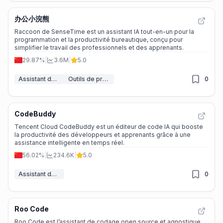
办公小浣熊
Raccoon de SenseTime est un assistant IA tout-en-un pour la
programmation et la productivité bureautique, conçu pour
simplifier le travail des professionnels et des apprenants.
29.87%
|
3.6M
|
5.0
Assistant de code IA
Outils de productivité IA
0
CodeBuddy
Tencent Cloud CodeBuddy est un éditeur de code IA qui booste
la productivité des développeurs et apprenants grâce à une
assistance intelligente en temps réel.
56.02%
|
234.6K
|
5.0
Assistant de code IA
0
Roo Code
Roo Code est l’assistant de codage open source et agnostique