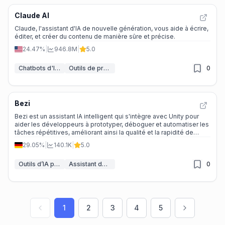
Claude AI
Claude, l'assistant d'IA de nouvelle génération, vous aide à écrire,
éditer, et créer du contenu de manière sûre et précise.
24.47%
|
946.8M
|
5.0
Chatbots d'IA & LLM
Outils de productivité IA
0
Bezi
Bezi est un assistant IA intelligent qui s'intègre avec Unity pour
aider les développeurs à prototyper, déboguer et automatiser les
tâches répétitives, améliorant ainsi la qualité et la rapidité de
développement des jeux.
29.05%
|
140.1K
|
5.0
Outils d’IA pour les jeux
Assistant de code IA
0
1
2
3
4
5