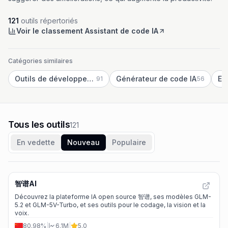
121
outils répertoriés
Voir le classement Assistant de code IA
Catégories similaires
Outils de développement IA
Générateur de code IA
Ex
91
56
Tous les outils
121
En vedette
Nouveau
Populaire
智谱AI
Découvrez la plateforme IA open source 智谱, ses modèles GLM-
5.2 et GLM-5V-Turbo, et ses outils pour le codage, la vision et la
voix.
80.98%
|
6.1M
|
5.0