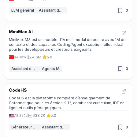
LLM général
Assistant de code IA
0
MiniMax AI
MiniMax M3 est un modèle d’IA multimodal de pointe avec 1M de
contexte et des capacités Coding/Agent exceptionnelles, idéal
pour les développeurs et créateurs exigeants.
84.10%
|
4.6M
|
5.0
Assistant de code IA
Agents IA
0
CodeHS
CodeHS est la plateforme complète d’enseignement de
l’informatique pour les écoles K-12, combinant curriculum, IDE en
ligne et outils pédagogiques.
72.22%
|
638.2K
|
5.0
Générateur de plan de cours IA
Assistant de code IA
0