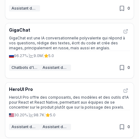
Assistant de code IA
0
GigaChat
GigaChat est une IA conversationnelle polyvalente qui répond à
vos questions, rédige des textes, écrit du code et crée des
images, principalement en russe, mais aussi en anglais.
96.27%
|
9.0M
|
5.0
Chatbots d'IA & LLM
Assistant de code IA
0
HeroUI Pro
HeroUI Pro offre des composants, des modèles et des outils d'IA
pour React et React Native, permettant aux équipes de se
concentrer sur le produit plutôt que sur la polissage des pixels.
30.20%
|
98.7K
|
5.0
Assistant de Conception
Assistant de code IA
0