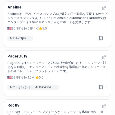
Ansible
Ansibleは、YAMLベースのシンプルな構文でIT自動化を実現するオープ
ンソースエンジンであり、Red Hat Ansible Automation Platformでは
エンタープライズ級のセキュリティとサポートを提供します。
20.39%
|
518.4K
|
5.0
AI DevOps アシスタント
0
PagerDuty
PagerDutyはAIエージェントと750以上の統合により、インシデント対
応を自動化し、エンジニアチームの生産性を飛躍的に高めるAIファース
トのオペレーションプラットフォームです。
59.88%
|
1.5M
|
5.0
AIエージェント
AI DevOps アシスタント
0
Rootly
Rootlyは、エンジニアリングチームがインシデントを迅速に検知、管