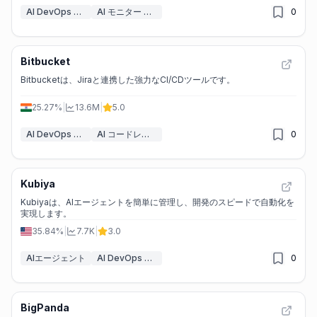
AI DevOps アシスタント
AI モニター & レポートビルダー
0
Bitbucket
Bitbucketは、Jiraと連携した強力なCI/CDツールです。
25.27%
|
13.6M
|
5.0
AI DevOps アシスタント
AI コードレビュー
0
Kubiya
Kubiyaは、AIエージェントを簡単に管理し、開発のスピードで自動化を
実現します。
35.84%
|
7.7K
|
3.0
AIエージェント
AI DevOps アシスタント
0
BigPanda