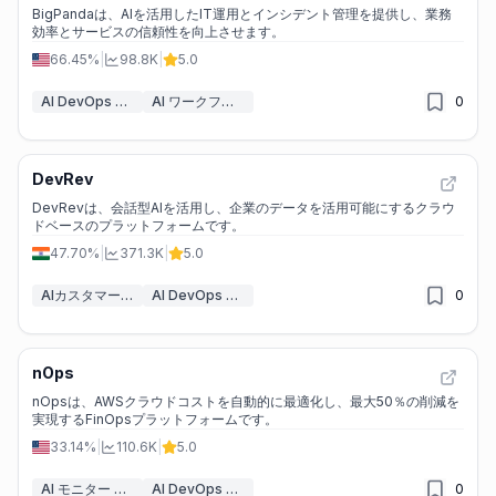
BigPandaは、AIを活用したIT運用とインシデント管理を提供し、業務
効率とサービスの信頼性を向上させます。
66.45%
|
98.8K
|
5.0
AI DevOps アシスタント
AI ワークフロー
0
DevRev
DevRevは、会話型AIを活用し、企業のデータを活用可能にするクラウ
ドベースのプラットフォームです。
47.70%
|
371.3K
|
5.0
AIカスタマーサービスアシスタント
AI DevOps アシスタント
0
nOps
nOpsは、AWSクラウドコストを自動的に最適化し、最大50％の削減を
実現するFinOpsプラットフォームです。
33.14%
|
110.6K
|
5.0
AI モニター & レポートビルダー
AI DevOps アシスタント
0