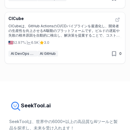
CICube
CICubeは、GitHub ActionsのCI/CDパイプラインを最適化し、開発者
の生産性を向上させるAI駆動のプラットフォームです。ビルドの遅延や
失敗の根本原因を自動的に検出し、解決策を提案することで、コスト削
減と効率化を実現します。
52.97%
|
6.5K
|
3.0
AI DevOps アシスタント
AI GitHub
0
SeekTool.ai
SeekToolは、世界中の6000+以上の高品質なAIツールと製
品を探求し、未来を受け入れます！