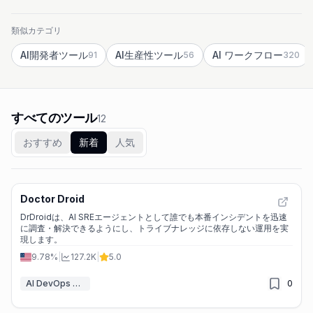
類似カテゴリ
AI開発者ツール
AI生産性ツール
AI ワークフロー
91
56
320
すべてのツール
12
おすすめ
新着
人気
Doctor Droid
DrDroidは、AI SREエージェントとして誰でも本番インシデントを迅速
に調査・解決できるようにし、トライブナレッジに依存しない運用を実
現します。
9.78%
|
127.2K
|
5.0
AI DevOps アシスタント
0