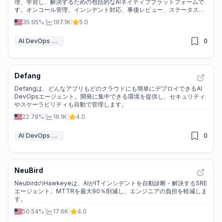
理、学習し、解決するための包括的なAIネイティブプラットフォームで
す。オンコール管理、インシデント対応、事後レビュー、ステータスペ
ージなどを一元化し、チームの生産性と効率を向上させます。
35.95%
|
197.1K
|
5.0
AI DevOps アシスタント
0
Defang
Defangは、どんなアプリもどのクラウドにも簡単にデプロイできるAI
DevOpsエージェント。開発に集中できる環境を提供し、セキュリティ
やスケーラビリティも自動で管理します。
22.78%
|
16.1K
|
4.0
AI DevOps アシスタント
0
NeuBird
NeubirdのHawkeyeは、AIがITインシデントを自動診断・解決するSRE
エージェント。MTTRを最大90％削減し、エンジニアの負担を軽減しま
す。
50.54%
|
17.6K
|
4.0