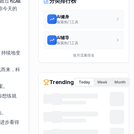
超过
1亿组
分类排行榜
你今天的
AI健身
探索热门工具
AI辅导
探索热门工具
、持续地变
按月流量排名
化而来，科
Trending
Today
Week
Month
案。
你想练就
伤。
让进步看得