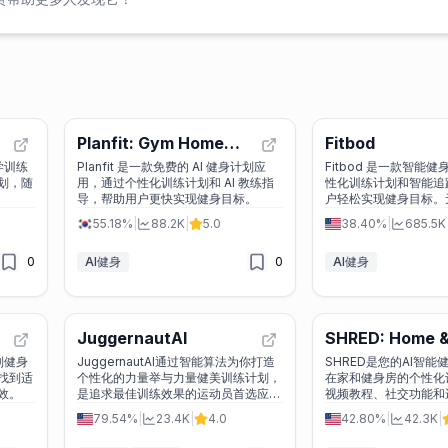
Planfit: Gym Home
Fitbod
Workouts & Fitness
科学训练
Planfit 是一款免费的 AI 健身计划应
Fitbod 是一款智能
划，随
用，通过个性化训练计划和 AI 教练指
性化训练计划和智能追
Plan by AI
导，帮助用户更快实现健身目标。
户轻松实现健身目标。
是达人，Fitbod 都
55.18%
|
88.2K
|
5.0
38.40%
|
685.5K
的训练方案。
0
AI健身
0
AI健身
JuggernautAI
SHRED: Home 
Workouts App
定制健身
JuggernautAI通过智能算法为你打造
SHRED是您的AI智
找到适
个性化的力量举与力量健美训练计划，
在家和健身房的个性化
效。
是追求最佳训练效果的运动员首选应
视频教程、社交功能和
用。
您实现健身目标。无论
79.54%
|
23.4K
|
4.0
42.80%
|
42.3K
|
有氧运动，SHRED都
求。立即下载，开启您