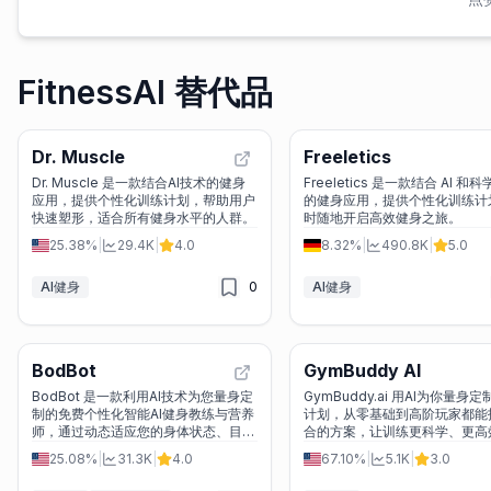
FitnessAI 替代品
Dr. Muscle
Freeletics
Dr. Muscle 是一款结合AI技术的健身
Freeletics 是一款结合 AI 和
应用，提供个性化训练计划，帮助用户
的健身应用，提供个性化训练计
快速塑形，适合所有健身水平的人群。
时随地开启高效健身之旅。
25.38%
|
29.4K
|
4.0
8.32%
|
490.8K
|
5.0
AI健身
0
AI健身
BodBot
GymBuddy AI
BodBot 是一款利用AI技术为您量身定
GymBuddy.ai 用AI为你量身
制的免费个性化智能AI健身教练与营养
计划，从零基础到高阶玩家都能
师，通过动态适应您的身体状态、目标
合的方案，让训练更科学、更高
与日程，帮助您高效安全地达成任何健
25.08%
|
31.3K
|
4.0
67.10%
|
5.1K
|
3.0
身和健康目标。