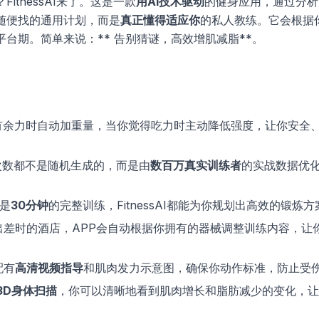
tnessAI来了。这是一款
用AI技术驱动
的健身应用，通过分析
随便找的通用计划，而是
真正懂得适应你
的私人教练。它会根据
台期。简单来说：** 告别猜谜，高效增肌减脂**。
有余力时自动加重量，当你觉得吃力时主动降低强度，让你安全
次数都不是随机生成的，而是由
数百万真实训练者
的实战数据优
是
30分钟
的完整训练，FitnessAI都能为你规划出高效的锻炼方
差时的酒店，APP会自动根据你拥有的器械调整训练内容，让
配有
高清视频指导
和肌肉发力示意图，确保你动作标准，防止受
3D身体扫描
，你可以清晰地看到肌肉增长和脂肪减少的变化，