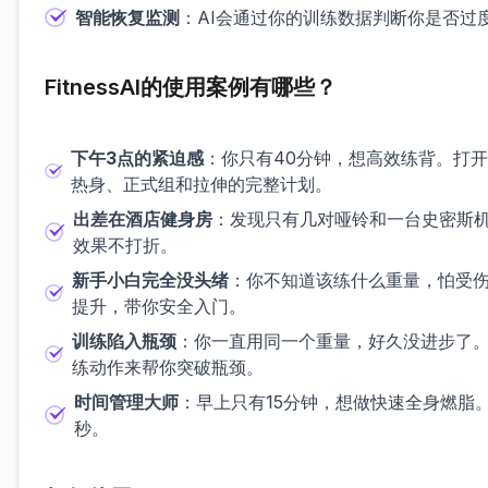
智能恢复监测
：AI会通过你的训练数据判断你是否过
FitnessAI的使用案例有哪些？
下午3点的紧迫感
：你只有40分钟，想高效练背。打开F
热身、正式组和拉伸的完整计划。
出差在酒店健身房
：发现只有几对哑铃和一台史密斯机
效果不打折。
新手小白完全没头绪
：你不知道该练什么重量，怕受伤。
提升，带你安全入门。
训练陷入瓶颈
：你一直用同一个重量，好久没进步了。
练动作来帮你突破瓶颈。
时间管理大师
：早上只有15分钟，想做快速全身燃脂。
秒。