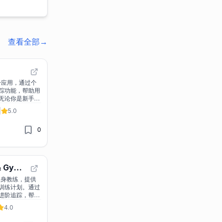
查看全部
→
健身应用，通过个
踪功能，帮助用
无论你是新手还
能为你提供最合适
|
5.0
0
& Gym
能健身教练，提供
训练计划。通过
进阶追踪，帮助
是力量训练还是
4.0
能满足您的需
的健身之旅！