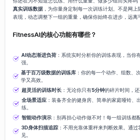
你还在为不知道怎么练、用什么重量、做多少组而头疼吗？Fi
真实训练数据
，为你量身定制每一次训练计划。不是网上
表现，动态调整下一组的重量，确保你始终在进步，远离平
FitnessAI的核心功能有哪些？
AI动态渐进负荷
：系统实时分析你的训练表现，当你
强。
基于百万级数据的训练库
：你的每一个动作、组数、
学又高效。
超灵活的训练时长
：无论你只有
5分钟
的碎片时间，还
全场景适应
：装备齐全的健身房、简单的家庭哑铃、出
练。
智能动作演示
：别再担心动作做不对！每一组训练都
3D身体扫描追踪
：不用光靠体重秤来判断效果。通过
见。