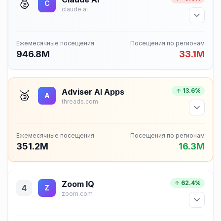
🥈
C
claude.ai
Ежемесячные посещения
Посещения по регионам
946.8M
33.1M
Adviser AI Apps
13.6%
🥉
A
threads.com
Ежемесячные посещения
Посещения по регионам
351.2M
16.3M
Zoom IQ
62.4%
4
Z
zoom.com