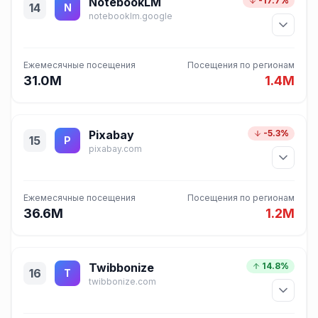
NotebookLM
-17.7%
14
N
notebooklm.google
Ежемесячные посещения
Посещения по регионам
31.0M
1.4M
Pixabay
-5.3%
15
P
pixabay.com
Ежемесячные посещения
Посещения по регионам
36.6M
1.2M
Twibbonize
14.8%
16
T
twibbonize.com