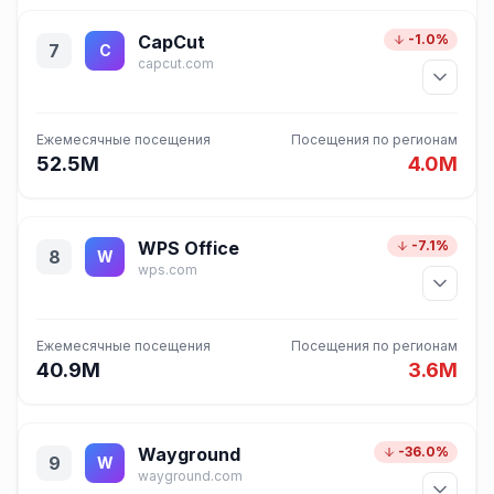
CapCut
-1.0%
7
C
capcut.com
Ежемесячные посещения
Посещения по регионам
52.5M
4.0M
WPS Office
-7.1%
8
W
wps.com
Ежемесячные посещения
Посещения по регионам
40.9M
3.6M
Wayground
-36.0%
9
W
wayground.com