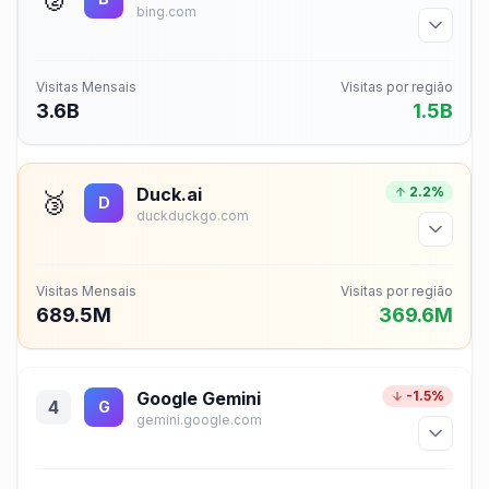
bing.com
Visitas Mensais
Visitas por região
3.6B
1.5B
Duck.ai
2.2%
🥉
D
duckduckgo.com
Visitas Mensais
Visitas por região
689.5M
369.6M
Google Gemini
-1.5%
4
G
gemini.google.com