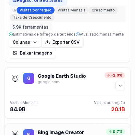
Região
:
United States
Visitas por região
Visitas Mensais
Crescimento
Taxa de Crescimento
5.9K ferramentas
Estimativas de tráfego de terceiros
Atualizado mensalmente
Colunas
Exportar CSV
Baixar imagens
Google Earth Studio
-2.9%
🥇
G
google.com
Visitas Mensais
Visitas por região
84.9B
20.1B
Bing Image Creator
0.7%
🥈
B