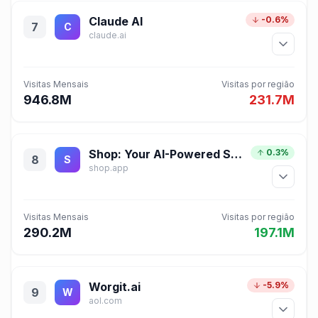
Claude AI
-0.6%
7
C
claude.ai
Visitas Mensais
Visitas por região
946.8M
231.7M
Shop: Your AI-Powered Shopping Assistant
0.3%
8
S
shop.app
Visitas Mensais
Visitas por região
290.2M
197.1M
Worgit.ai
-5.9%
9
W
aol.com