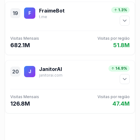
FraimeBot
1.3%
19
F
t.me
Visitas Mensais
Visitas por região
682.1M
51.8M
JanitorAI
14.9%
20
J
janitorai.com
Visitas Mensais
Visitas por região
126.8M
47.4M