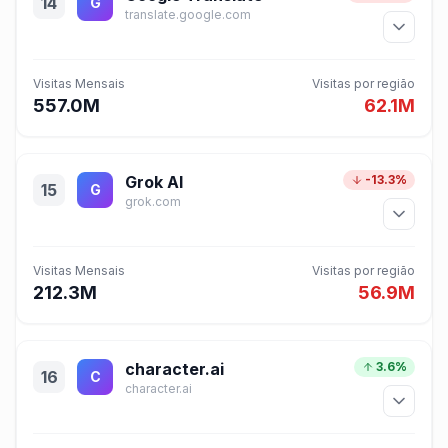
14
G
translate.google.com
Visitas Mensais
Visitas por região
557.0M
62.1M
Grok AI
-13.3%
15
G
grok.com
Visitas Mensais
Visitas por região
212.3M
56.9M
character.ai
3.6%
16
C
character.ai