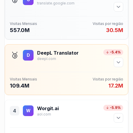
translate.google.com
Visitas Mensais
Visitas por região
557.0M
30.5M
DeepL Translator
-5.4%
🥉
D
deepl.com
Visitas Mensais
Visitas por região
109.4M
17.2M
Worgit.ai
-5.9%
4
W
aol.com