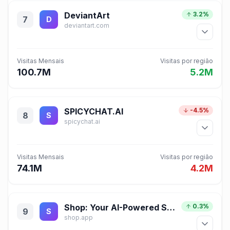
DeviantArt
3.2%
7
D
deviantart.com
Visitas Mensais
Visitas por região
100.7M
5.2M
SPICYCHAT.AI
-4.5%
8
S
spicychat.ai
Visitas Mensais
Visitas por região
74.1M
4.2M
Shop: Your AI-Powered Shopping Assistant
0.3%
9
S
shop.app