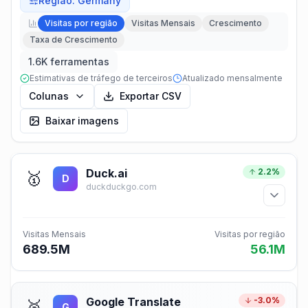
Região
:
Germany
Visitas por região
Visitas Mensais
Crescimento
Taxa de Crescimento
1.6K ferramentas
Estimativas de tráfego de terceiros
Atualizado mensalmente
Colunas
Exportar CSV
Baixar imagens
Duck.ai
2.2%
🥇
D
duckduckgo.com
Visitas Mensais
Visitas por região
689.5M
56.1M
Google Translate
-3.0%
🥈
G