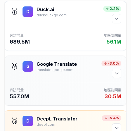
Duck.ai
2.2%
🥇
D
duckduckgo.com
月訪問量
地區訪問量
689.5M
56.1M
Google Translate
-3.0%
🥈
G
translate.google.com
月訪問量
地區訪問量
557.0M
30.5M
DeepL Translator
-5.4%
🥉
D
deepl.com