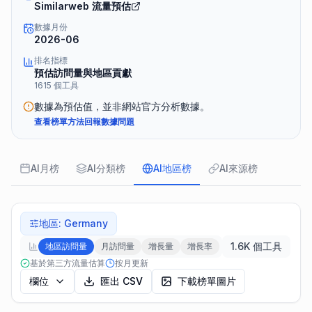
Similarweb 流量預估
數據月份
2026-06
排名指標
預估訪問量與地區貢獻
1615 個工具
數據為預估值，並非網站官方分析數據。
查看榜單方法
回報數據問題
AI月榜
AI分類榜
AI地區榜
AI來源榜
地區
:
Germany
1.6K 個工具
地區訪問量
月訪問量
增長量
增長率
基於第三方流量估算
按月更新
欄位
匯出 CSV
下載榜單圖片