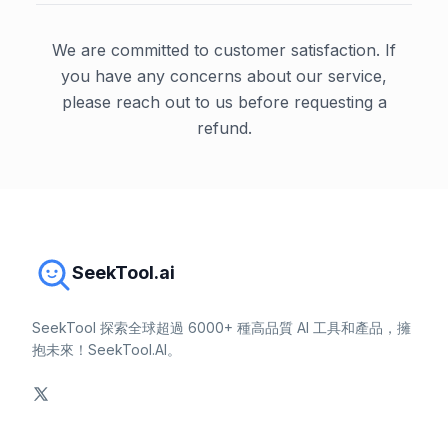
We are committed to customer satisfaction. If
you have any concerns about our service,
please reach out to us before requesting a
refund.
SeekTool.ai
SeekTool 探索全球超過 6000+ 種高品質 AI 工具和產品，擁
抱未來！SeekTool.AI。