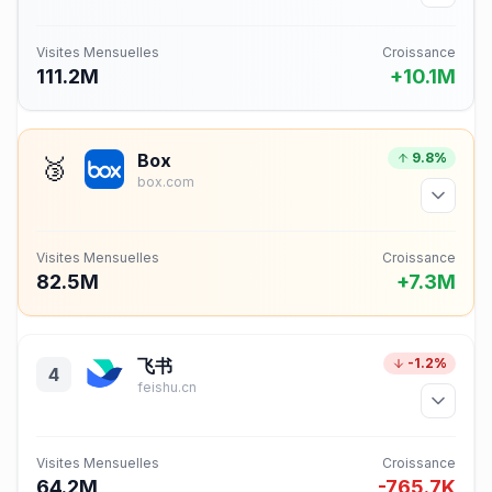
Visites Mensuelles
Croissance
111.2M
+10.1M
Box
9.8%
🥉
box.com
Visites Mensuelles
Croissance
82.5M
+7.3M
飞书
-1.2%
4
feishu.cn
Visites Mensuelles
Croissance
64.2M
-765.7K