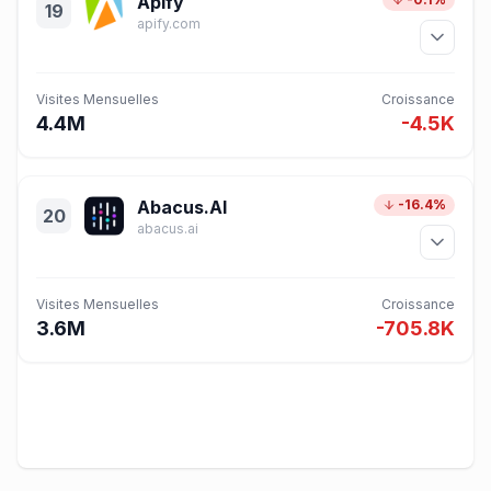
Apify
19
apify.com
Visites Mensuelles
Croissance
4.4M
-4.5K
Abacus.AI
-16.4%
20
abacus.ai
Visites Mensuelles
Croissance
3.6M
-705.8K