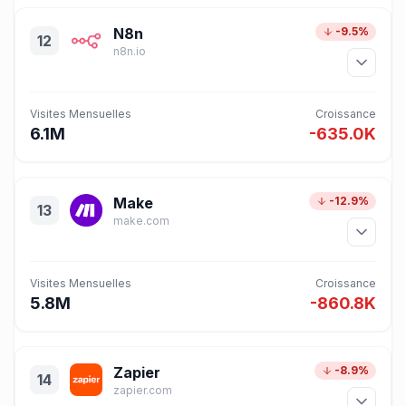
N8n
-9.5%
12
n8n.io
Visites Mensuelles
Croissance
6.1M
-635.0K
Make
-12.9%
13
make.com
Visites Mensuelles
Croissance
5.8M
-860.8K
Zapier
-8.9%
14
zapier.com