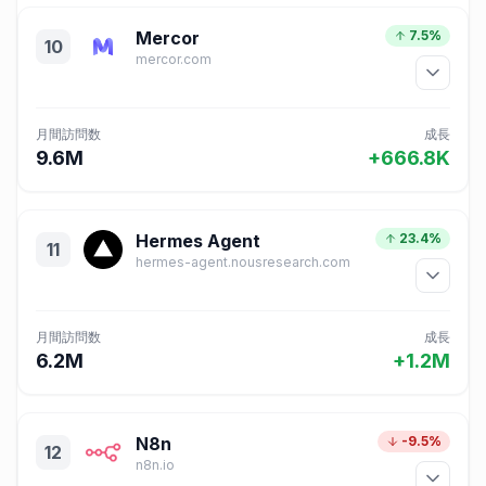
Mercor
7.5%
10
mercor.com
月間訪問数
成長
9.6M
+666.8K
Hermes Agent
23.4%
11
hermes-agent.nousresearch.com
月間訪問数
成長
6.2M
+1.2M
N8n
-9.5%
12
n8n.io