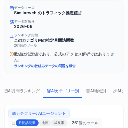
データソース
Similarweb のトラフィック推定値
データ対象月
2026-06
ランキング指標
このカテゴリ内の推定月間訪問数
261個のツール
数値は推定値であり、公式のアクセス解析ではありませ
ん。
ランキングの仕組み
データの問題を報告
AI月間ランキング
AIカテゴリー別
AI地域別
AIソ
カテゴリー
:
AIエージェント
261個のツール
月間訪問数
成長
成長率