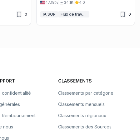
47.18%
|
34.1K
|
4.0
0
IA SOP
Flux de travail IA
0
UPPORT
CLASSEMENTS
 confidentialité
Classements par catégorie
 générales
Classements mensuels
de Remboursement
Classements régionaux
e nous
Classements des Sources
nous