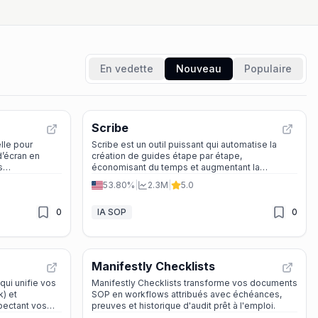
En vedette
Nouveau
Populaire
Scribe
elle pour
Scribe est un outil puissant qui automatise la
d’écran en
création de guides étape par étape,
s
économisant du temps et augmentant la
utes.
productivité de votre équipe.
53.80%
|
2.3M
|
5.0
0
IA SOP
0
Manifestly Checklists
qui unifie vos
Manifestly Checklists transforme vos documents
k) et
SOP en workflows attribués avec échéances,
pectant vos
preuves et historique d'audit prêt à l'emploi.
ntialité.