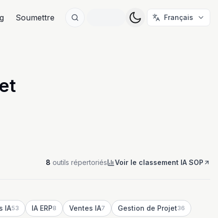
g
Soumettre
Français
et
8
outils répertoriés
Voir le classement IA SOP
s IA
IA ERP
Ventes IA
Gestion de Projet
53
8
7
36