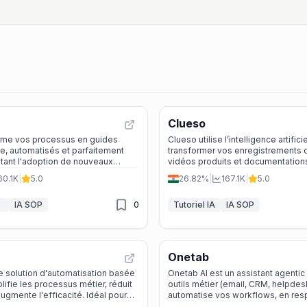
Clueso
rme vos processus en guides
Clueso utilise l’intelligence artifici
e, automatisés et parfaitement
transformer vos enregistrements 
litant l'adoption de nouveaux
vidéos produits et documentation
a standardisation des processus.
professionnelles en quelques min
60.1K
|
5.0
26.82%
|
167.1K
|
5.0
IA
IA SOP
0
Tutoriel IA
IA SOP
Onetab
e solution d'automatisation basée
Onetab AI est un assistant agentic 
mplifie les processus métier, réduit
outils métier (email, CRM, helpdes
augmente l'efficacité. Idéal pour
automatise vos workflows, en res
e la santé, des services financiers
processus et vos règles de confide