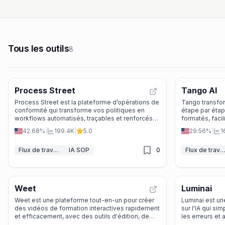
Tous les outils
8
Process Street
Tango AI
Process Street est la plateforme d’opérations de
Tango transfo
conformité qui transforme vos politiques en
étape par étap
workflows automatisés, traçables et renforcés
formatés, faci
par l’IA pour passer tous vos audits sans stress.
logiciels et l
42.68%
|
199.4K
|
5.0
29.56%
|
1
Flux de travail IA
IA SOP
0
Flux de travail 
Weet
Luminai
Weet est une plateforme tout-en-un pour créer
Luminai est un
des vidéos de formation interactives rapidement
sur l'IA qui si
et efficacement, avec des outils d'édition, de
les erreurs et 
traduction et d'analyse intégrés.
les secteurs d