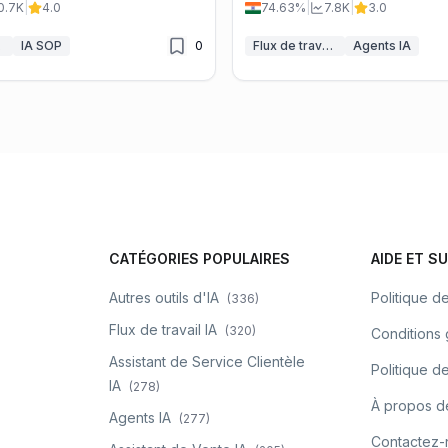
0.7K
|
4.0
74.63%
|
7.8K
|
3.0
ommation.
IA
IA SOP
0
Flux de travail IA
Agents IA
CATÉGORIES POPULAIRES
AIDE ET S
Autres outils d'IA
Politique de
(
336
)
Flux de travail IA
(
320
)
Conditions
Assistant de Service Clientèle
Politique 
IA
(
278
)
À propos d
Agents IA
(
277
)
Contactez-