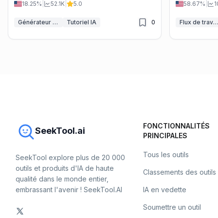
18.25%
|
52.1K
|
5.0
58.67%
|
1
et de la cons
Générateur de Vidéo IA à partir de Scénario
Tutoriel IA
0
Flux de travail 
FONCTIONNALITÉS
SeekTool.ai
PRINCIPALES
Tous les outils
SeekTool explore plus de 20 000
outils et produits d'IA de haute
Classements des outils
qualité dans le monde entier,
embrassant l'avenir ! SeekTool.AI
IA en vedette
Soumettre un outil