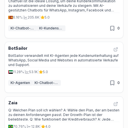
Chatfuel ist die ideale Lösung, um deine Kundenkommunikation
zu automatisieren und deine Verkäufe zu steigern. Mit AI-
gestützten Chatbots für WhatsApp, Instagram, Facebook und
Websites kannst du deine Kundenbindung stärken und deine
6.16%
|
205.6K
|
5.0
Umsätze maximieren.
KI-Chatbot-Baukästen
KI-Kundenservice-Assistent
0
BotSailor
BotSailor verwandelt mit KI-Agenten jede Kundenunterhaltung auf
WhatsApp, Social Media und Websites in automatisierte Verkäufe
und Support.
11.28%
|
53.1K
|
5.0
KI-Agenten
KI-Chatbot-Baukästen
0
Zaia
Q: Welchen Plan soll ich wählen? A: Wähle den Plan, der am besten
zu deinen Anforderungen passt. Der Growth-Plan ist der
beliebteste. Q: Wie funktioniert der Kreditverbrauch? A: Jede
Interaktion mit der KI verbraucht Credits. Die Menge hängt von der
70.76%
|
12.8K
|
4.0