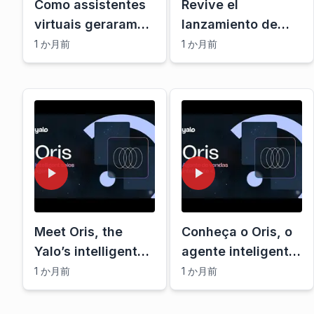
Como assistentes
Revive el
virtuais geraram
lanzamiento de
$4B em vendas no
Oris, el Agente de
1 か月前
1 か月前
canal tradicional |
Ventas Inteligente
Yalo Open Doors
de Yalo
SP Brasil
Meet Oris, the
Conheça o Oris, o
Yalo’s intelligent
agente inteligente
sales agent
de vendas da Yalo
1 か月前
1 か月前