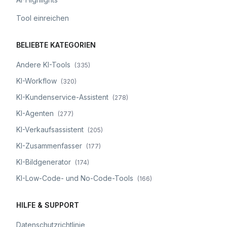
Tool einreichen
BELIEBTE KATEGORIEN
Andere KI-Tools
(
335
)
KI-Workflow
(
320
)
KI-Kundenservice-Assistent
(
278
)
KI-Agenten
(
277
)
KI-Verkaufsassistent
(
205
)
KI-Zusammenfasser
(
177
)
KI-Bildgenerator
(
174
)
KI-Low-Code- und No-Code-Tools
(
166
)
HILFE & SUPPORT
Datenschutzrichtlinie