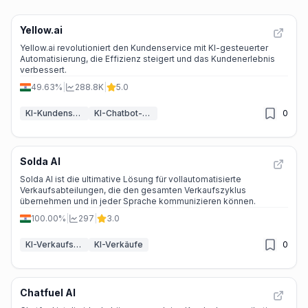
Yellow.ai
Yellow.ai revolutioniert den Kundenservice mit KI-gesteuerter
Automatisierung, die Effizienz steigert und das Kundenerlebnis
verbessert.
49.63%
|
288.8K
|
5.0
KI-Kundenservice-Assistent
KI-Chatbot-Baukästen
0
Solda AI
Solda AI ist die ultimative Lösung für vollautomatisierte
Verkaufsabteilungen, die den gesamten Verkaufszyklus
übernehmen und in jeder Sprache kommunizieren können.
100.00%
|
297
|
3.0
KI-Verkaufsassistent
KI-Verkäufe
0
Chatfuel AI