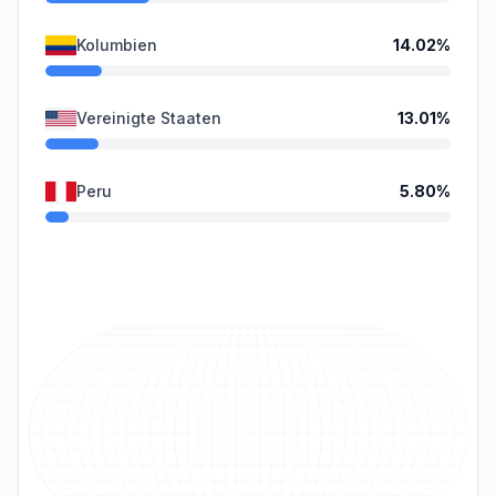
Kolumbien
14.02
%
Vereinigte Staaten
13.01
%
Peru
5.80
%