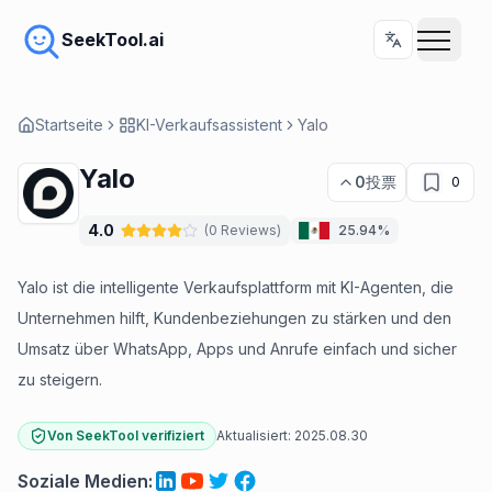
SeekTool.ai
Startseite
KI-Verkaufsassistent
Yalo
Yalo
0
投票
0
4.0
(
0
Reviews
)
25.94%
Yalo ist die intelligente Verkaufsplattform mit KI-Agenten, die
Unternehmen hilft, Kundenbeziehungen zu stärken und den
Umsatz über WhatsApp, Apps und Anrufe einfach und sicher
zu steigern.
Von SeekTool verifiziert
Aktualisiert:
2025.08.30
Soziale Medien
: