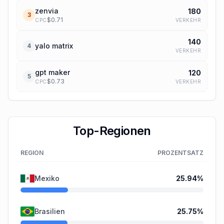
zenvia
180
3
$
0.71
VERKEHR
CPC
140
yalo matrix
4
VERKEHR
gpt maker
120
5
$
0.73
VERKEHR
CPC
Top-Regionen
REGION
PROZENTSATZ
Mexiko
25.94
%
Brasilien
25.75
%