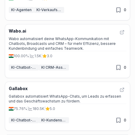
Komplexität der Aufgabe ab. Q: Kann ich mit PIX bezahlen? A: Ja,
PIX ist eine der verfügbaren Zahlungsmethoden. Q: Funktioniert
KI-Agenten
KI-Verkaufsassistent
0
die KI auf WhatsApp? A: Ja, die KI kann nahtlos in WhatsApp
integriert werden. Q: Kann ich mehr als einen KI-Mitarbeiter
haben? A: Ja, du kannst mehrere KI-Mitarbeiter in derselben Konto
verwalten. Q: Gibt es eine Whitelabel-Option? A: Ja, Zaia bietet
Whitelabel-Lösungen für Agenturen an.
Wabo.ai
Wabo automatisiert deine WhatsApp-Kommunikation mit
Chatbots, Broadcasts und CRM – für mehr Effizienz, bessere
Kundenbindung und einfaches Teamwork.
100.00%
|
1.5K
|
3.0
KI-Chatbot-Baukästen
KI CRM-Assistent
0
Gallabox
Gallabox automatisiert WhatsApp-Chats, um Leads zu erfassen
und das Geschäftswachstum zu fördern.
75.76%
|
180.5K
|
5.0
KI-Chatbot-Baukästen
KI-Kundenservice-Assistent
0