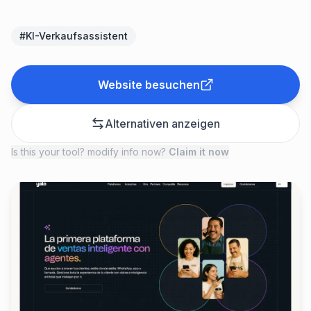
#
KI-Verkaufsassistent
Website besuchen
Alternativen anzeigen
Is this your tool? modify info now?
Claim it now