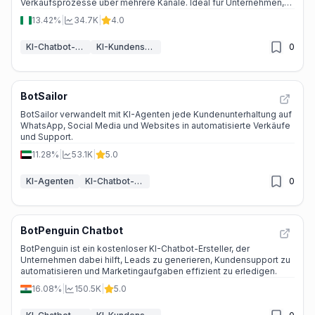
Verkaufsprozesse über mehrere Kanäle. Ideal für Unternehmen,
die Kundenbindung und Umsatz steigern wollen.
13.42%
|
34.7K
|
4.0
KI-Chatbot-Baukästen
KI-Kundenservice-Assistent
0
BotSailor
BotSailor verwandelt mit KI-Agenten jede Kundenunterhaltung auf
WhatsApp, Social Media und Websites in automatisierte Verkäufe
und Support.
11.28%
|
53.1K
|
5.0
KI-Agenten
KI-Chatbot-Baukästen
0
BotPenguin Chatbot
BotPenguin ist ein kostenloser KI-Chatbot-Ersteller, der
Unternehmen dabei hilft, Leads zu generieren, Kundensupport zu
automatisieren und Marketingaufgaben effizient zu erledigen.
16.08%
|
150.5K
|
5.0