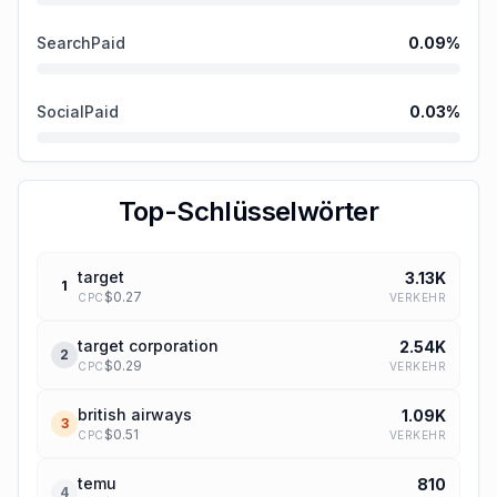
SearchPaid
0.09
%
SocialPaid
0.03
%
Top-Schlüsselwörter
target
3.13K
1
$
0.27
VERKEHR
CPC
target corporation
2.54K
2
$
0.29
VERKEHR
CPC
british airways
1.09K
3
$
0.51
VERKEHR
CPC
temu
810
4