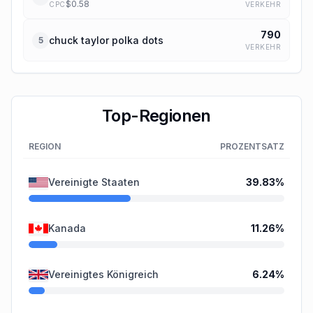
$
0.58
VERKEHR
CPC
790
chuck taylor polka dots
5
VERKEHR
Top-Regionen
REGION
PROZENTSATZ
Vereinigte Staaten
39.83
%
Kanada
11.26
%
Vereinigtes Königreich
6.24
%