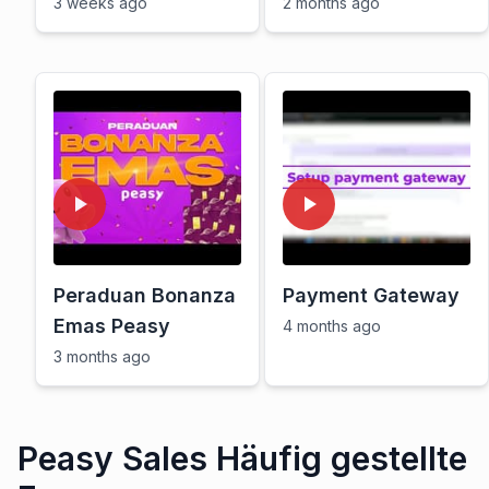
menunggu
pulangan modal
3 weeks ago
2 months ago
pelanggan dan
(breakeven) serta
solusi untuk
strategi kawalan har
operasi kedai lebih
lancar
Peraduan Bonanza
Payment Gateway
Emas Peasy
4 months ago
3 months ago
Peasy Sales Häufig gestellte