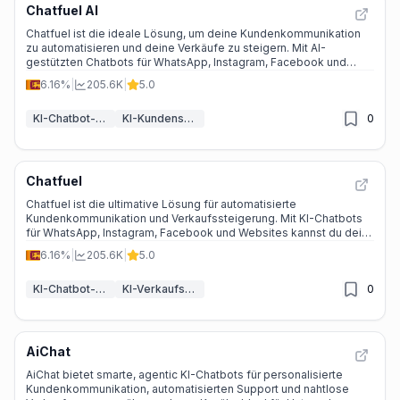
Chatfuel AI
Chatfuel ist die ideale Lösung, um deine Kundenkommunikation
zu automatisieren und deine Verkäufe zu steigern. Mit AI-
gestützten Chatbots für WhatsApp, Instagram, Facebook und
Websites kannst du deine Kundenbindung stärken und deine
6.16%
|
205.6K
|
5.0
Umsätze maximieren.
KI-Chatbot-Baukästen
KI-Kundenservice-Assistent
0
Chatfuel
Chatfuel ist die ultimative Lösung für automatisierte
Kundenkommunikation und Verkaufssteigerung. Mit KI-Chatbots
für WhatsApp, Instagram, Facebook und Websites kannst du dein
Geschäft effizienter und erfolgreicher machen.
6.16%
|
205.6K
|
5.0
KI-Chatbot-Baukästen
KI-Verkaufsassistent
0
AiChat
AiChat bietet smarte, agentic KI-Chatbots für personalisierte
Kundenkommunikation, automatisierten Support und nahtlose