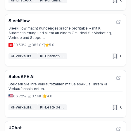
KI-Chatbot-Baukästen
KI-Kundenservice-Assistent
0
SleekFlow
SleekFlow macht Kundengespräche profitabel – mit KI,
Automatisierung und allem an einem Ort. Ideal für Marketing,
Vertrieb und Support.
30.53%
|
382.8K
|
5.0
KI-Verkaufsassistent
KI-Chatbot-Baukästen
0
SalesAPE AI
Steigern Sie Ihre Verkaufszahlen mit SalesAPE.ai, Ihrem KI-
Verkaufsassistenten.
66.72%
|
37.6K
|
4.0
KI-Verkaufsassistent
KI-Lead-Generierung
0
UChat