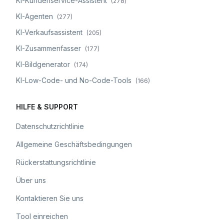
KI-Kundenservice-Assistent
(
278
)
KI-Agenten
(
277
)
KI-Verkaufsassistent
(
205
)
KI-Zusammenfasser
(
177
)
KI-Bildgenerator
(
174
)
KI-Low-Code- und No-Code-Tools
(
166
)
HILFE & SUPPORT
Datenschutzrichtlinie
Allgemeine Geschäftsbedingungen
Rückerstattungsrichtlinie
Über uns
Kontaktieren Sie uns
Tool einreichen