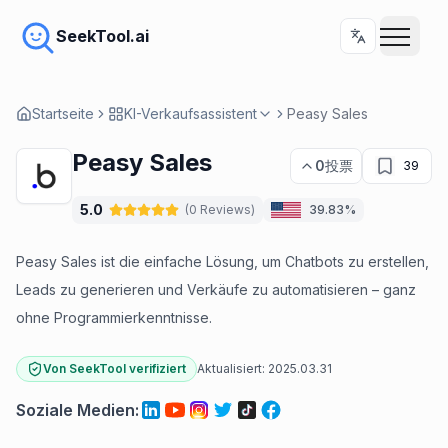
SeekTool.ai
Startseite
KI-Verkaufsassistent
Peasy Sales
Peasy Sales
0
投票
39
5.0
(
0
Reviews
)
39.83%
Peasy Sales ist die einfache Lösung, um Chatbots zu erstellen,
Leads zu generieren und Verkäufe zu automatisieren – ganz
ohne Programmierkenntnisse.
Von SeekTool verifiziert
Aktualisiert:
2025.03.31
Soziale Medien
: