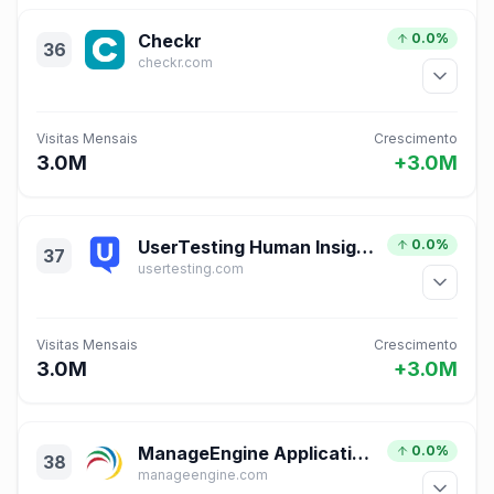
Checkr
0.0%
36
checkr.com
Visitas Mensais
Crescimento
3.0M
+3.0M
UserTesting Human Insight Platform
0.0%
37
usertesting.com
Visitas Mensais
Crescimento
3.0M
+3.0M
ManageEngine Applications Manager
0.0%
38
manageengine.com