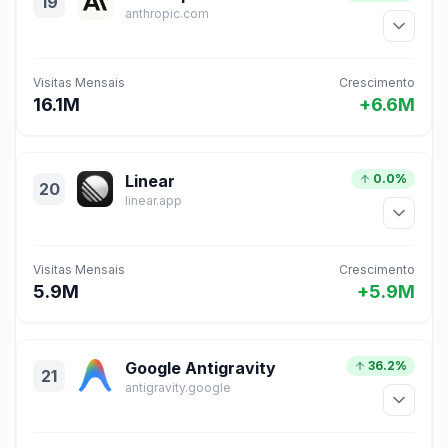
19
anthropic.com
Visitas Mensais
Crescimento
16.1M
+6.6M
Linear
0.0%
20
linear.app
Visitas Mensais
Crescimento
5.9M
+5.9M
Google Antigravity
36.2%
21
antigravity.google