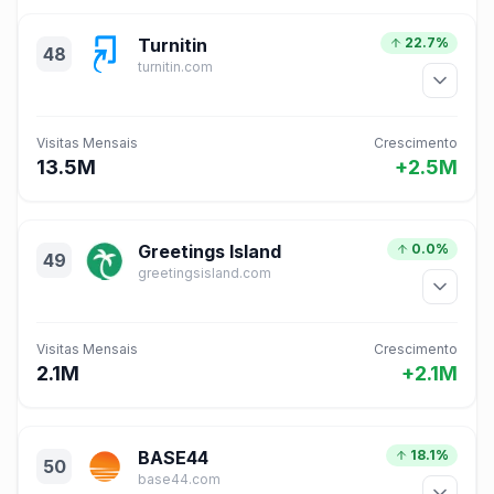
Turnitin
22.7%
48
turnitin.com
Visitas Mensais
Crescimento
13.5M
+2.5M
Greetings Island
0.0%
49
greetingsisland.com
Visitas Mensais
Crescimento
2.1M
+2.1M
BASE44
18.1%
50
base44.com