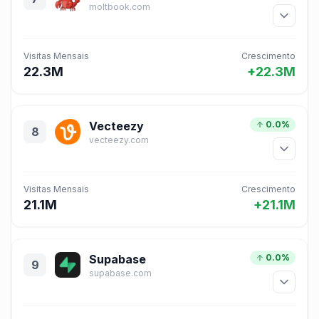
moltbook.com
Visitas Mensais
Crescimento
22.3M
+22.3M
Vecteezy
0.0%
8
vecteezy.com
Visitas Mensais
Crescimento
21.1M
+21.1M
Supabase
0.0%
9
supabase.com