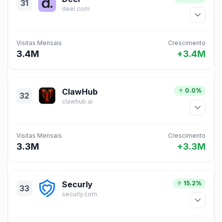
31
deel.com
Visitas Mensais
Crescimento
3.4M
+3.4M
ClawHub
0.0%
32
clawhub.ai
Visitas Mensais
Crescimento
3.3M
+3.3M
Securly
15.2%
33
securly.com