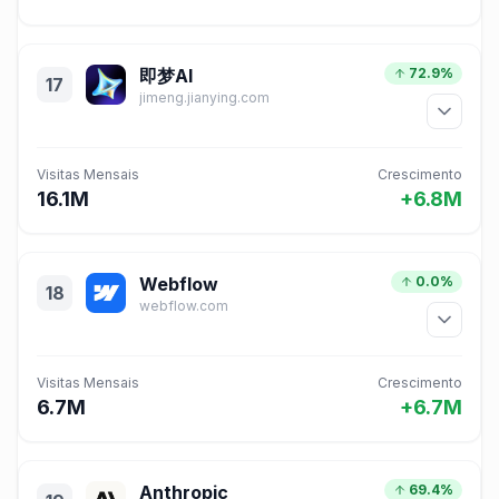
即梦AI
72.9%
17
jimeng.jianying.com
Visitas Mensais
Crescimento
16.1M
+6.8M
Webflow
0.0%
18
webflow.com
Visitas Mensais
Crescimento
6.7M
+6.7M
Anthropic
69.4%