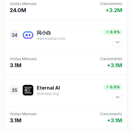
Visitas Mensais
Crescimento
24.0M
+3.2M
问小白
0.0%
34
wenxiaobai.com
Visitas Mensais
Crescimento
3.1M
+3.1M
Eternal AI
0.0%
35
eternalai.org
Visitas Mensais
Crescimento
3.1M
+3.1M