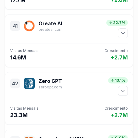
Oreate AI
22.7%
41
oreateai.com
Visitas Mensais
Crescimento
14.6M
+2.7M
Zero GPT
13.1%
42
zerogpt.com
Visitas Mensais
Crescimento
23.3M
+2.7M
0.0%