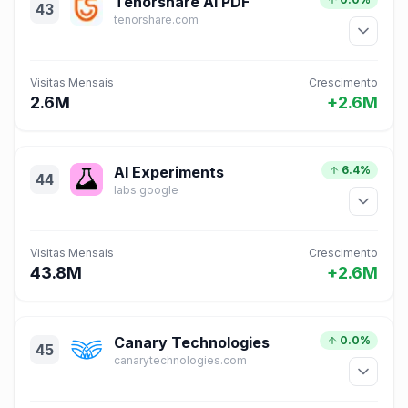
Tenorshare AI PDF
43
tenorshare.com
Visitas Mensais
Crescimento
2.6M
+2.6M
AI Experiments
6.4%
44
labs.google
Visitas Mensais
Crescimento
43.8M
+2.6M
Canary Technologies
0.0%
45
canarytechnologies.com