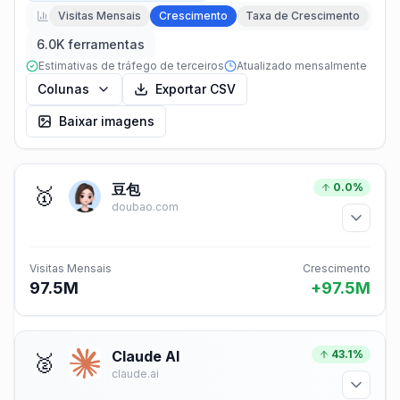
Visitas Mensais
Crescimento
Taxa de Crescimento
6.0K ferramentas
Estimativas de tráfego de terceiros
Atualizado mensalmente
Colunas
Exportar CSV
Baixar imagens
豆包
0.0%
🥇
doubao.com
Visitas Mensais
Crescimento
97.5M
+97.5M
Claude AI
43.1%
🥈
claude.ai