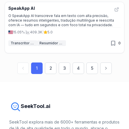
SpeakApp AI
O SpeakApp AI transcreve fala em texto com alta precisão,
oferece resumos inteligentes, tradução multilíngue e reescrita
com IA — tudo em segundos e com foco total na privacidade.
15.05%
|
409.3K
|
5.0
Transcritor de IA
Resumidor de IA
0
1
2
3
4
5
SeekTool.ai
SeekTool explora mais de 6000+ ferramentas e produtos
de IA de alta qualidade em todo o mundo, abrace o