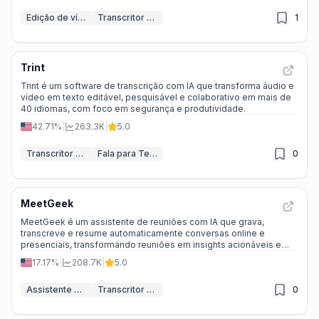
animações, tornando a edição de vídeo mais rápida e eficiente.
Edição de vídeo
Transcritor de IA
1
Trint
Trint é um software de transcrição com IA que transforma áudio e
vídeo em texto editável, pesquisável e colaborativo em mais de
40 idiomas, com foco em segurança e produtividade.
42.71%
|
263.3K
|
5.0
Transcritor de IA
Fala para Texto
0
MeetGeek
MeetGeek é um assistente de reuniões com IA que grava,
transcreve e resume automaticamente conversas online e
presenciais, transformando reuniões em insights acionáveis e
colaborativos.
17.17%
|
208.7K
|
5.0
Assistente de reunião IA
Transcritor de IA
0