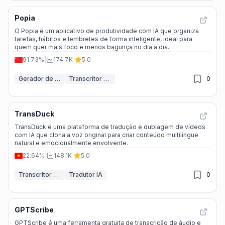
Popia
O Popia é um aplicativo de produtividade com IA que organiza
tarefas, hábitos e lembretes de forma inteligente, ideal para
quem quer mais foco e menos bagunça no dia a dia.
91.73%
|
174.7K
|
5.0
Gerador de notas IA
Transcritor de IA
0
TransDuck
TransDuck é uma plataforma de tradução e dublagem de vídeos
com IA que clona a voz original para criar conteúdo multilíngue
natural e emocionalmente envolvente.
22.64%
|
148.1K
|
5.0
Transcritor de IA
Tradutor IA
0
GPTScribe
GPTScribe é uma ferramenta gratuita de transcrição de áudio e