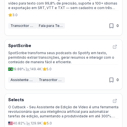
vídeo para texto com 99,8% de precisão, suporte a 100+ idiomas
e exportação em SRT, VTT e TXT — sem cadastro e com três
transcrições diárias ilimitadas.
3.0
Transcritor de IA
Fala para Texto
0
SpotScribe
SpotScribe transforma seus podcasts do Spotify em texto,
permitindo extrair transcrições, gerar resumos e interagir com o
conteúdo de maneira fácil e eficiente.
19.88%
|
149.4K
|
5.0
Assistente de Podcast IA
Transcritor de IA
0
Selects
O Cutback - Seu Assistente de Edição de Vídeo é uma ferramenta
revolucionária que usa inteligência artificial para automatizar
tarefas de edição, aumentando a produtividade em até 300%.
Ideal para estúdios, criadores e freelancers, o Cutback oferece
40.82%
|
129.9K
|
5.0
recursos como transcrição, remoção de silêncios e adição de