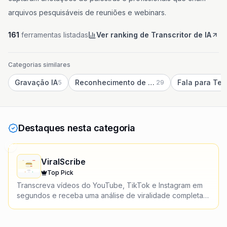
arquivos pesquisáveis de reuniões e webinars.
161
ferramentas listadas
Ver ranking de Transcritor de IA
Categorias similares
Gravação IA
Reconhecimento de Fala IA
Fala para Tex
5
29
Destaques nesta categoria
#
1
ViralScribe
Top Pick
Transcreva vídeos do YouTube, TikTok e Instagram em
segundos e receba uma análise de viralidade completa
— grátis, em mais de 100 idiomas.