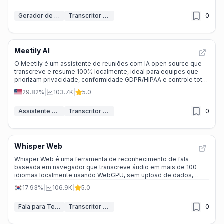
Gerador de notas IA
Transcritor de IA
0
Meetily AI
O Meetily é um assistente de reuniões com IA open source que
transcreve e resume 100% localmente, ideal para equipes que
priorizam privacidade, conformidade GDPR/HIPAA e controle total
dos dados.
29.82%
|
103.7K
|
5.0
Assistente de reunião IA
Transcritor de IA
0
Whisper Web
Whisper Web é uma ferramenta de reconhecimento de fala
baseada em navegador que transcreve áudio em mais de 100
idiomas localmente usando WebGPU, sem upload de dados,
gratuita para arquivos de até 20 minutos.
17.93%
|
106.9K
|
5.0
Fala para Texto
Transcritor de IA
0