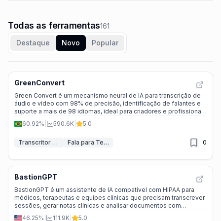
Todas as ferramentas
161
Destaque
Novo
Popular
GreenConvert
Green Convert é um mecanismo neural de IA para transcrição de
áudio e vídeo com 98% de precisão, identificação de falantes e
suporte a mais de 98 idiomas, ideal para criadores e profissionais
que buscam uma solução rápida e sustentável.
60.92%
|
590.6K
|
5.0
Transcritor de IA
Fala para Texto
0
BastionGPT
BastionGPT é um assistente de IA compatível com HIPAA para
médicos, terapeutas e equipes clínicas que precisam transcrever
sessões, gerar notas clínicas e analisar documentos com
segurança, sem vazar dados de pacientes.
46.25%
|
111.9K
|
5.0