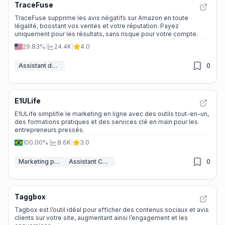
TraceFuse
TraceFuse supprime les avis négatifs sur Amazon en toute
légalité, boostant vos ventes et votre réputation. Payez
uniquement pour les résultats, sans risque pour votre compte.
29.83%
|
24.4K
|
4.0
Assistant de Commentaires IA
0
E1ULife
E1ULife simplifie le marketing en ligne avec des outils tout-en-un,
des formations pratiques et des services clé en main pour les
entrepreneurs pressés.
100.00%
|
8.6K
|
3.0
Marketing par email IA
Assistant CRM IA
0
Taggbox
Tagbox est l’outil idéal pour afficher des contenus sociaux et avis
clients sur votre site, augmentant ainsi l’engagement et les