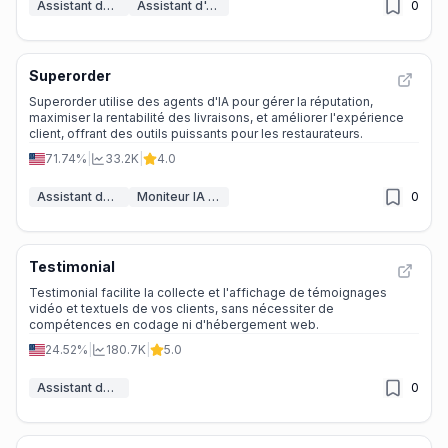
Assistant de Commentaires IA
Assistant d'Analyse IA
0
Superorder
Superorder utilise des agents d'IA pour gérer la réputation,
maximiser la rentabilité des livraisons, et améliorer l'expérience
client, offrant des outils puissants pour les restaurateurs.
71.74%
|
33.2K
|
4.0
Assistant de Commentaires IA
Moniteur IA & Générateur de Rapports
0
Testimonial
Testimonial facilite la collecte et l'affichage de témoignages
vidéo et textuels de vos clients, sans nécessiter de
compétences en codage ni d'hébergement web.
24.52%
|
180.7K
|
5.0
Assistant de Commentaires IA
0