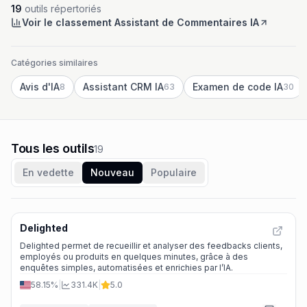
19
outils répertoriés
Voir le classement Assistant de Commentaires IA
Catégories similaires
Avis d'IA
Assistant CRM IA
Examen de code IA
8
63
30
Tous les outils
19
En vedette
Nouveau
Populaire
Delighted
Delighted permet de recueillir et analyser des feedbacks clients,
employés ou produits en quelques minutes, grâce à des
enquêtes simples, automatisées et enrichies par l’IA.
58.15%
|
331.4K
|
5.0