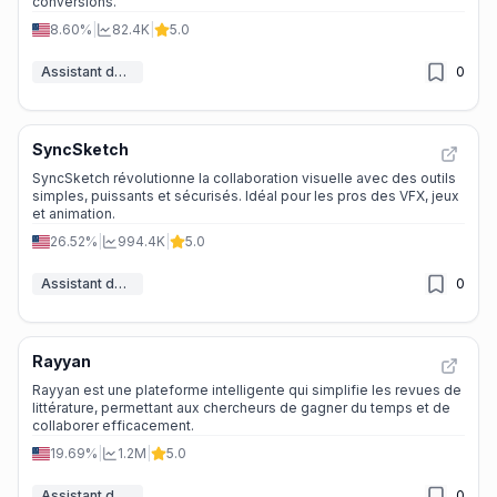
conversions.
8.60%
|
82.4K
|
5.0
Assistant de Commentaires IA
0
SyncSketch
SyncSketch révolutionne la collaboration visuelle avec des outils
simples, puissants et sécurisés. Idéal pour les pros des VFX, jeux
et animation.
26.52%
|
994.4K
|
5.0
Assistant de Commentaires IA
0
Rayyan
Rayyan est une plateforme intelligente qui simplifie les revues de
littérature, permettant aux chercheurs de gagner du temps et de
collaborer efficacement.
19.69%
|
1.2M
|
5.0
Assistant de Commentaires IA
0