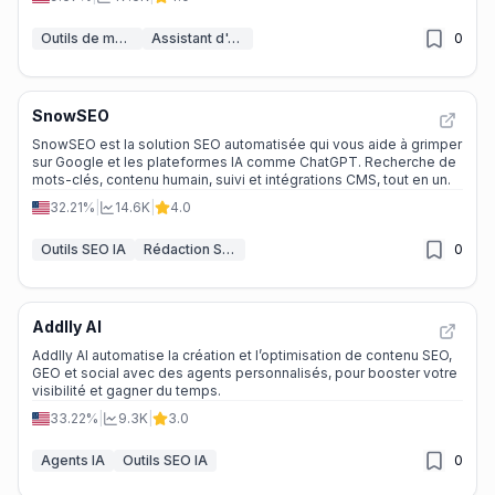
Outils de marketing IA
Assistant d'Analyse IA
0
SnowSEO
SnowSEO est la solution SEO automatisée qui vous aide à grimper
sur Google et les plateformes IA comme ChatGPT. Recherche de
mots-clés, contenu humain, suivi et intégrations CMS, tout en un.
32.21%
|
14.6K
|
4.0
Outils SEO IA
Rédaction SEO IA
0
Addlly AI
Addlly AI automatise la création et l’optimisation de contenu SEO,
GEO et social avec des agents personnalisés, pour booster votre
visibilité et gagner du temps.
33.22%
|
9.3K
|
3.0
Agents IA
Outils SEO IA
0