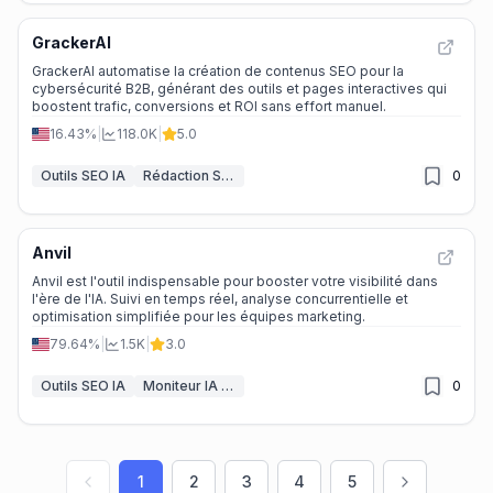
GrackerAI
GrackerAI automatise la création de contenus SEO pour la
cybersécurité B2B, générant des outils et pages interactives qui
boostent trafic, conversions et ROI sans effort manuel.
16.43%
|
118.0K
|
5.0
Outils SEO IA
Rédaction SEO IA
0
Anvil
Anvil est l'outil indispensable pour booster votre visibilité dans
l'ère de l'IA. Suivi en temps réel, analyse concurrentielle et
optimisation simplifiée pour les équipes marketing.
79.64%
|
1.5K
|
3.0
Outils SEO IA
Moniteur IA & Générateur de Rapports
0
1
2
3
4
5