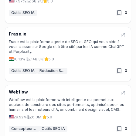
17.57%
|
68.2K
|
5.0
Outils SEO IA
0
Frase.io
Frase est la plateforme agente de SEO et GEO qui vous aide à
vous classer sur Google et à être cité par les IA comme ChatGPT
et Perplexity.
10.13%
|
148.3K
|
5.0
Outils SEO IA
Rédaction SEO IA
0
Webflow
Webflow est la plateforme web intelligente qui permet aux
équipes de construire des sites performants, optimisés pour les
humains et les moteurs d’IA, en combinant design visuel, CMS
flexible et AEO intégré.
29.52%
|
6.3M
|
5.0
Concepteur de site web IA
Outils SEO IA
0