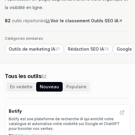
la visibilité en ligne.
82
outils répertoriés
Voir le classement Outils SEO IA
Catégories similaires
Outils de marketing IA
Rédaction SEO IA
Google A
27
75
Tous les outils
82
En vedette
Nouveau
Populaire
Botify
Botify est une plateforme de recherche IA qui enrichit votre
catalogue et automatise votre visibilité sur Google et ChatGPT
pour booster vos ventes.