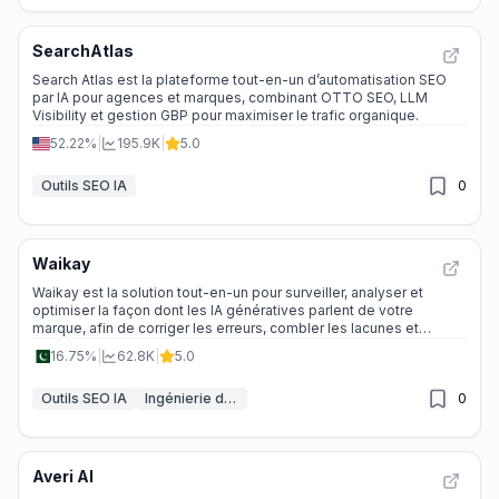
SearchAtlas
Search Atlas est la plateforme tout-en-un d’automatisation SEO
par IA pour agences et marques, combinant OTTO SEO, LLM
Visibility et gestion GBP pour maximiser le trafic organique.
52.22%
|
195.9K
|
5.0
Outils SEO IA
0
Waikay
Waikay est la solution tout-en-un pour surveiller, analyser et
optimiser la façon dont les IA génératives parlent de votre
marque, afin de corriger les erreurs, combler les lacunes et
dominer votre niche en AI Search Optimization.
16.75%
|
62.8K
|
5.0
Outils SEO IA
Ingénierie de prompts
0
Averi AI