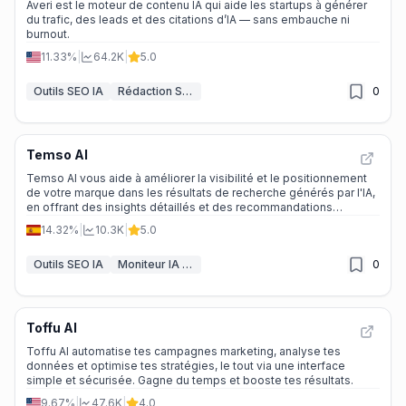
Averi est le moteur de contenu IA qui aide les startups à générer
du trafic, des leads et des citations d’IA — sans embauche ni
burnout.
11.33%
|
64.2K
|
5.0
Outils SEO IA
Rédaction SEO IA
0
Temso AI
Temso AI vous aide à améliorer la visibilité et le positionnement
de votre marque dans les résultats de recherche générés par l'IA,
en offrant des insights détaillés et des recommandations
personnalisées.
14.32%
|
10.3K
|
5.0
Outils SEO IA
Moniteur IA & Générateur de Rapports
0
Toffu AI
Toffu AI automatise tes campagnes marketing, analyse tes
données et optimise tes stratégies, le tout via une interface
simple et sécurisée. Gagne du temps et booste tes résultats.
9.67%
|
47.6K
|
4.0