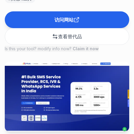
访问网站
查看替代品
Is this your tool? modify info now?
Claim it now