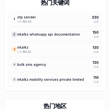
热门关键词
otp sender
330
1
$
0.24
流量
CPC
150
mtalkz whatsapp api documentation
2
流量
mtalkz
130
3
$
0.52
流量
CPC
130
bulk sms agency
4
流量
110
mtalkz mobility services private limited
5
流量
热门地区