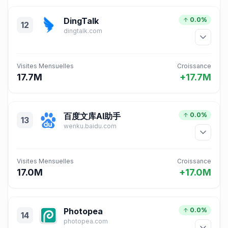
DingTalk
0.0%
12
dingtalk.com
Visites Mensuelles
Croissance
17.7M
+17.7M
百度文库AI助手
0.0%
13
wenku.baidu.com
Visites Mensuelles
Croissance
17.0M
+17.0M
Photopea
0.0%
14
photopea.com