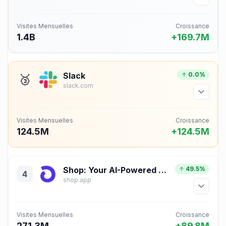
Visites Mensuelles
Croissance
1.4B
+169.7M
Slack
0.0%
🥉
slack.com
Visites Mensuelles
Croissance
124.5M
+124.5M
Shop: Your AI-Powered Shopping Assistant
49.5%
4
shop.app
Visites Mensuelles
Croissance
271.3M
+89.8M