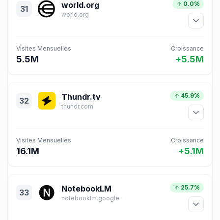
world.org
0.0%
31
world.org
Visites Mensuelles
Croissance
5.5M
+5.5M
Thundr.tv
45.9%
32
thundr.com
Visites Mensuelles
Croissance
16.1M
+5.1M
NotebookLM
25.7%
33
notebooklm.google