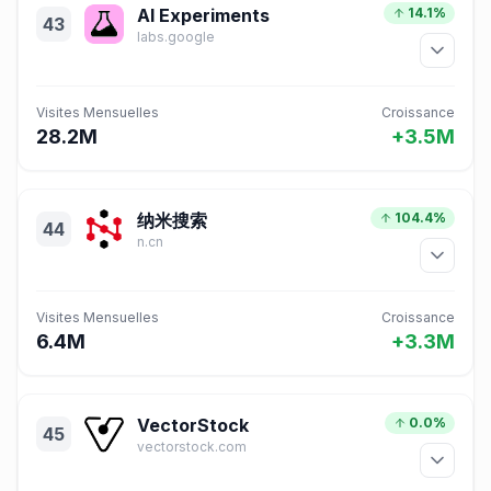
AI Experiments
14.1%
43
labs.google
Visites Mensuelles
Croissance
28.2M
+3.5M
纳米搜索
104.4%
44
n.cn
Visites Mensuelles
Croissance
6.4M
+3.3M
VectorStock
0.0%
45
vectorstock.com