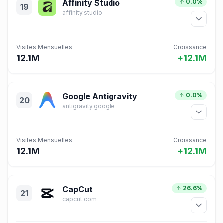
Affinity Studio
0.0%
19
affinity.studio
Visites Mensuelles
Croissance
12.1M
+12.1M
Google Antigravity
0.0%
20
antigravity.google
Visites Mensuelles
Croissance
12.1M
+12.1M
CapCut
26.6%
21
capcut.com