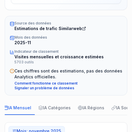
Source des données
Estimations de trafic Similarweb
Mois des données
2025-11
Indicateur de classement
Visites mensuelles et croissance estimées
5703 outils
Ces chiffres sont des estimations, pas des données
Analytics officielles.
Comment fonctionne ce classement
Signaler un problème de données
IA Mensuel
IA Catégories
IA Régions
IA Sour
Mois
:
novembre 2025