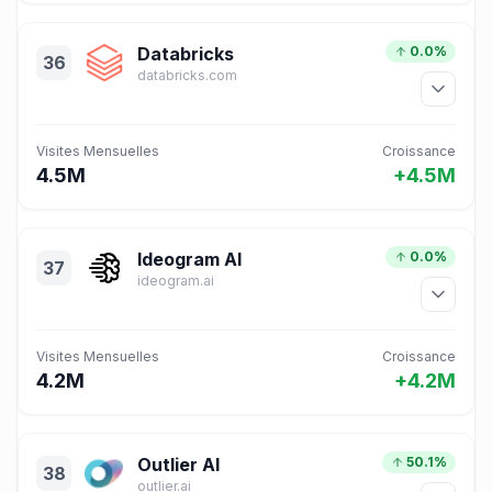
Databricks
0.0%
36
databricks.com
Visites Mensuelles
Croissance
4.5M
+4.5M
Ideogram AI
0.0%
37
ideogram.ai
Visites Mensuelles
Croissance
4.2M
+4.2M
Outlier AI
50.1%
38
outlier.ai