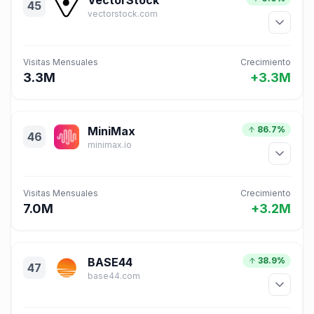
VectorStock
45
vectorstock.com
Visitas Mensuales
Crecimiento
3.3M
+3.3M
MiniMax
86.7%
46
minimax.io
Visitas Mensuales
Crecimiento
7.0M
+3.2M
BASE44
38.9%
47
base44.com