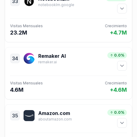
33
notebooklm.google
Visitas Mensuales
Crecimiento
23.2M
+4.7M
Remaker AI
0.0%
34
remaker.ai
Visitas Mensuales
Crecimiento
4.6M
+4.6M
Amazon.com
0.0%
35
aboutamazon.com