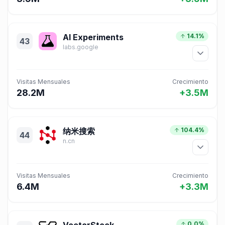
AI Experiments
14.1%
43
labs.google
Visitas Mensuales
Crecimiento
28.2M
+3.5M
纳米搜索
104.4%
44
n.cn
Visitas Mensuales
Crecimiento
6.4M
+3.3M
0.0%