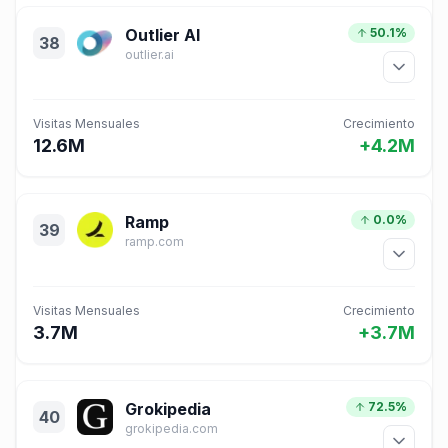
Outlier AI
50.1%
38
outlier.ai
Visitas Mensuales
Crecimiento
12.6M
+4.2M
Ramp
0.0%
39
ramp.com
Visitas Mensuales
Crecimiento
3.7M
+3.7M
Grokipedia
72.5%
40
grokipedia.com