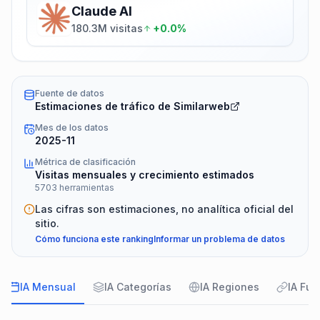
Claude AI
180.3M visitas
+0.0%
Fuente de datos
Estimaciones de tráfico de Similarweb
Mes de los datos
2025-11
Métrica de clasificación
Visitas mensuales y crecimiento estimados
5703 herramientas
Las cifras son estimaciones, no analítica oficial del
sitio.
Cómo funciona este ranking
Informar un problema de datos
IA Mensual
IA Categorías
IA Regiones
IA Fue