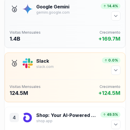
Google Gemini
14.4%
🥈
gemini.google.com
Visitas Mensuales
Crecimiento
1.4B
+169.7M
Slack
0.0%
🥉
slack.com
Visitas Mensuales
Crecimiento
124.5M
+124.5M
Shop: Your AI-Powered Shopping Assistant
49.5%
4
shop.app