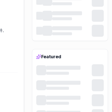
持。
Featured