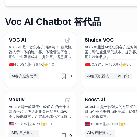
Voc AI Chatbot 替代品
VOC AI
Shulex VOC
VOC AI 是一款集客户洞察与 AI 聊天机
VOC AI通过AI驱动的客户服务
器人于一体的统一客户体验管理平台，
案，帮助企业降低成本、提升客
帮助企业降低成本、提升客户满意度并
度并增加收入。
促进销售增长。
40.08%
|
36.1K
|
4.0
50.33%
|
120.9K
|
5.0
AI客户服务助手
0
AI聊天机器人&LLM
AI 评论
Voctiv
Boost.ai
Voctiv 是一款基于生成式 AI 的全渠道
boost.ai 是一款强大的对话式A
沟通平台，帮助企业提升客户互动效
帮助企业提升自助服务率，优化
率，降低成本，并实现全球化的无缝沟
验，降低成本。
通。
76.61%
|
4.7K
|
3.0
31.88%
|
59.3K
|
5.0
AI客户服务助手
AI客户服务助手
0