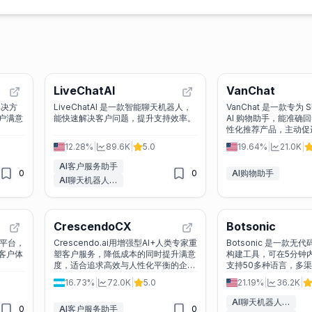
LiveChatAI
VanChat
解决方
LiveChatAI 是一款智能聊天机器人，
VanChat 是一款专为 S
户满意
能快速解决客户问题，提升支持效率。
AI 购物助手，能准确
性化推荐产品，主动促
家轻松提升转化率。
12.28%
|
89.6K
|
5.0
19.64%
|
21.0K
|
AI客户服务助手
0
0
AI购物助手
AI聊天机器人构建工具
CrescendoCX
Botsonic
I平台，
Crescendo.ai用增强型AI+人类专家重
Botsonic 是一款无
客户体
塑客户服务，降低成本的同时提升满意
构建工具，可在5分钟
度，适合追求高效与人性化平衡的企
支持50多种语言，多
业。
提升客户参与度和支持
16.73%
|
72.0K
|
5.0
21.19%
|
36.2K
|
AI聊天机器人构建工具
0
AI客户服务助手
0