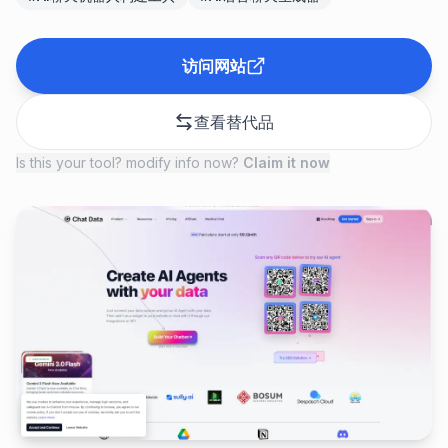
访问网站
查看替代品
Is this your tool? modify info now?
Claim it now