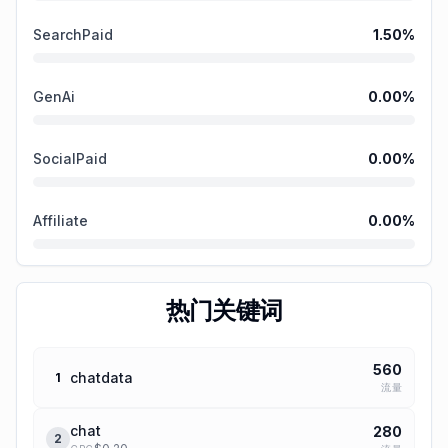
SearchPaid
1.50
%
GenAi
0.00
%
SocialPaid
0.00
%
Affiliate
0.00
%
热门关键词
560
chatdata
1
流量
chat
280
2