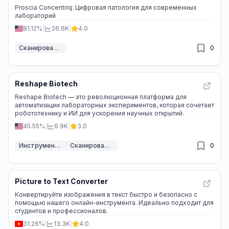
Proscia Concentriq: Цифровая патология для современных
лабораторий
81.12%
|
26.6K
|
4.0
Сканирование изображений ИИ
0
Reshape Biotech
Reshape Biotech — это революционная платформа для
автоматизации лабораторных экспериментов, которая сочетает
робототехнику и ИИ для ускорения научных открытий.
45.55%
|
6.9K
|
3.0
Инструмент исследования ИИ
Сканирование изображений ИИ
0
Picture to Text Converter
Конвертируйте изображения в текст быстро и безопасно с
помощью нашего онлайн-инструмента. Идеально подходит для
студентов и профессионалов.
31.26%
|
13.3K
|
4.0