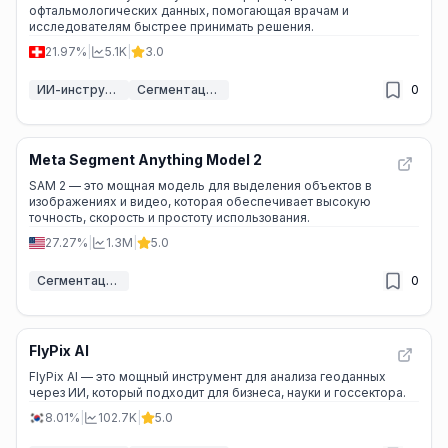
офтальмологических данных, помогающая врачам и
исследователям быстрее принимать решения.
21.97%
|
5.1K
|
3.0
ИИ-инструменты для здоровья
Сегментация изображений ИИ
0
Meta Segment Anything Model 2
SAM 2 — это мощная модель для выделения объектов в
изображениях и видео, которая обеспечивает высокую
точность, скорость и простоту использования.
27.27%
|
1.3M
|
5.0
Сегментация изображений ИИ
0
FlyPix AI
FlyPix AI — это мощный инструмент для анализа геоданных
через ИИ, который подходит для бизнеса, науки и госсектора.
8.01%
|
102.7K
|
5.0