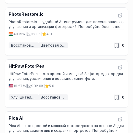
PhotoRestore.io
PhotoRestore.io — удобный AI-инструмент для восстановления,
улучшения и организации фотографий. Попробуйте бесплатно!
40.15%
|
32.3K
|
4.0
Восстановление фотографий с помощью ИИ
Цветовая обработка ИИ
0
HitPaw FotorPea
HitPaw FotorPea — это простой и мощный AI-фоторедактор для
улучшения, увеличения и восстановления фото.
16.27%
|
902.0K
|
5.0
Улучшитель изображений ИИ
Восстановление фотографий с помощью ИИ
0
Pica AI
Pica AI — это простой и мощный фоторедактор на основе AI для
улучшения, замены лиц и создания портретов. Попробуйте и