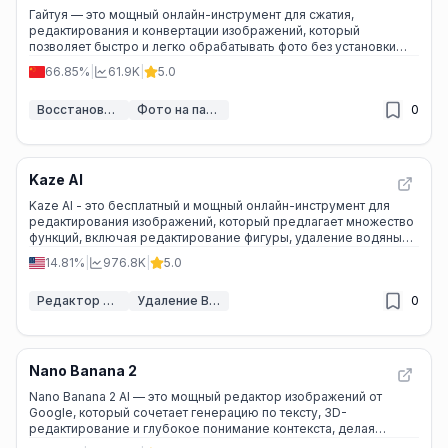
Гайтуя — это мощный онлайн-инструмент для сжатия,
редактирования и конвертации изображений, который
позволяет быстро и легко обрабатывать фото без установки
дополнительных программ.
66.85%
|
61.9K
|
5.0
Восстановление фотографий с помощью ИИ
Фото на паспорт ИИ
0
Kaze AI
Kaze AI - это бесплатный и мощный онлайн-инструмент для
редактирования изображений, который предлагает множество
функций, включая редактирование фигуры, удаление водяных
знаков и создание видео.
14.81%
|
976.8K
|
5.0
Редактор фото ИИ
Удаление Водяного Знака ИИ
0
Nano Banana 2
Nano Banana 2 AI — это мощный редактор изображений от
Google, который сочетает генерацию по тексту, 3D-
редактирование и глубокое понимание контекста, делая
сложные задачи простыми.