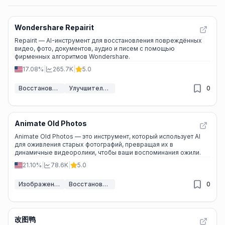
Wondershare Repairit
Repairit — AI-инструмент для восстановления повреждённых
видео, фото, документов, аудио и писем с помощью
фирменных алгоритмов Wondershare.
17.08%
|
265.7K
|
5.0
Восстановление фотографий с помощью ИИ
Улучшитель видео
0
Animate Old Photos
Animate Old Photos — это инструмент, который использует AI
для оживления старых фотографий, превращая их в
динамичные видеоролики, чтобы ваши воспоминания ожили.
21.10%
|
78.6K
|
5.0
Изображение в Видео
Восстановление фотографий с помощью ИИ
0
改图鸭