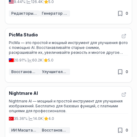
9.44%
|
126.4K
|
5.0
Редакторы изображений ИИ
Генератор изображений ИИ
0
PicMa Studio
PicMa — это простой и мощный инструмент для улучшения фото
с помощью AI. Восстанавливайте старые снимки,
раскрашивайте их, увеличивайте резкость и многое другое
всего в пару кликов!
20.91%
|
60.2K
|
5.0
Восстановление фотографий с помощью ИИ
Улучшитель изображений ИИ
0
Nightmare AI
Nightmare AI — мощный и простой инструмент для улучшения
изображений. Бесплатно для базовых функций, с платными
опциями для профессионалов.
35.36%
|
14.0K
|
4.0
ИИ Масштабировщик Изображений
Восстановление фотографий с помощью ИИ
0