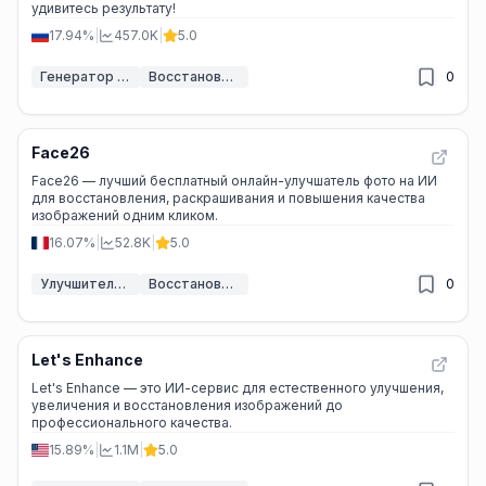
удивитесь результату!
17.94%
|
457.0K
|
5.0
Генератор портретных фотографий ИИ
Восстановление фотографий с помощью ИИ
0
Face26
Face26 — лучший бесплатный онлайн-улучшатель фото на ИИ
для восстановления, раскрашивания и повышения качества
изображений одним кликом.
16.07%
|
52.8K
|
5.0
Улучшитель изображений ИИ
Восстановление фотографий с помощью ИИ
0
Let's Enhance
Let's Enhance — это ИИ-сервис для естественного улучшения,
увеличения и восстановления изображений до
профессионального качества.
15.89%
|
1.1M
|
5.0