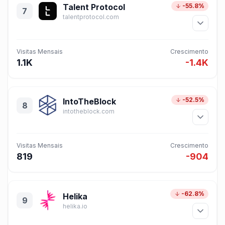
Talent Protocol
-55.8%
7
talentprotocol.com
Visitas Mensais
Crescimento
1.1K
-1.4K
-52.5%
IntoTheBlock
8
intotheblock.com
Visitas Mensais
Crescimento
819
-904
-62.8%
Helika
9
helika.io