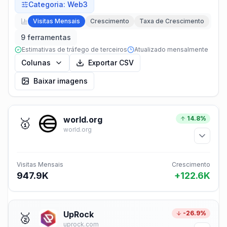
Categoria
:
Web3
Visitas Mensais
Crescimento
Taxa de Crescimento
9 ferramentas
Estimativas de tráfego de terceiros
Atualizado mensalmente
Colunas
Exportar CSV
Baixar imagens
world.org
14.8%
🥇
world.org
Visitas Mensais
Crescimento
947.9K
+122.6K
UpRock
-26.9%
🥈
uprock.com