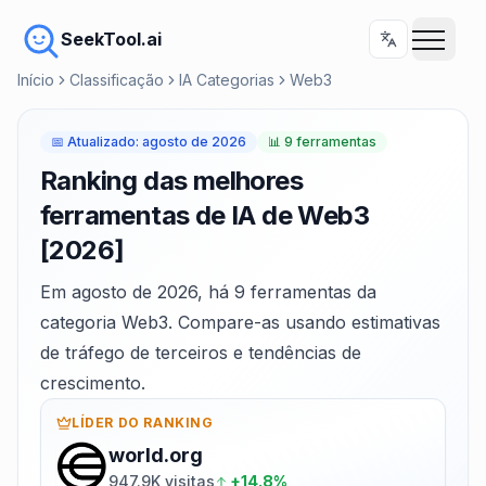
SeekTool.ai
Início
Classificação
IA Categorias
Web3
📅
Atualizado
:
agosto de 2026
📊
9 ferramentas
Ranking das melhores
ferramentas de IA de Web3
[2026]
Em agosto de 2026, há 9 ferramentas da
categoria Web3. Compare-as usando estimativas
de tráfego de terceiros e tendências de
crescimento.
LÍDER DO RANKING
world.org
947.9K visitas
+14.8%