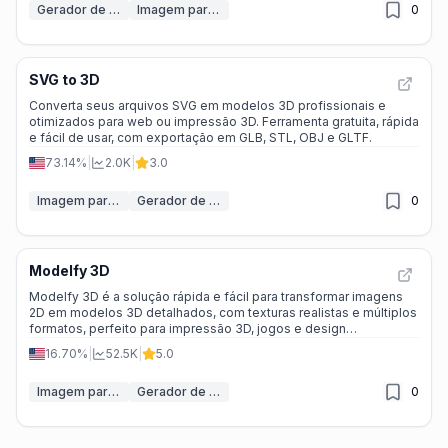
Gerador de modelo 3D IA
Imagem para modelo 3D
0
SVG to 3D
Converta seus arquivos SVG em modelos 3D profissionais e
otimizados para web ou impressão 3D. Ferramenta gratuita, rápida
e fácil de usar, com exportação em GLB, STL, OBJ e GLTF.
73.14%
|
2.0K
|
3.0
Imagem para modelo 3D
Gerador de modelo 3D IA
0
Modelfy 3D
Modelfy 3D é a solução rápida e fácil para transformar imagens
2D em modelos 3D detalhados, com texturas realistas e múltiplos
formatos, perfeito para impressão 3D, jogos e design
profissional.
16.70%
|
52.5K
|
5.0
Imagem para modelo 3D
Gerador de modelo 3D IA
0