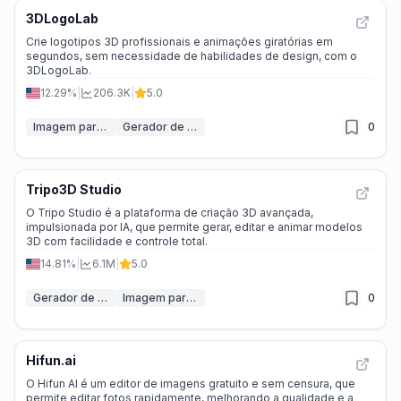
3DLogoLab
Crie logotipos 3D profissionais e animações giratórias em
segundos, sem necessidade de habilidades de design, com o
3DLogoLab.
12.29%
|
206.3K
|
5.0
Imagem para modelo 3D
Gerador de modelo 3D IA
0
Tripo3D Studio
O Tripo Studio é a plataforma de criação 3D avançada,
impulsionada por IA, que permite gerar, editar e animar modelos
3D com facilidade e controle total.
14.81%
|
6.1M
|
5.0
Gerador de modelo 3D IA
Imagem para modelo 3D
0
Hifun.ai
O Hifun AI é um editor de imagens gratuito e sem censura, que
permite editar fotos rapidamente, melhorando a qualidade e a