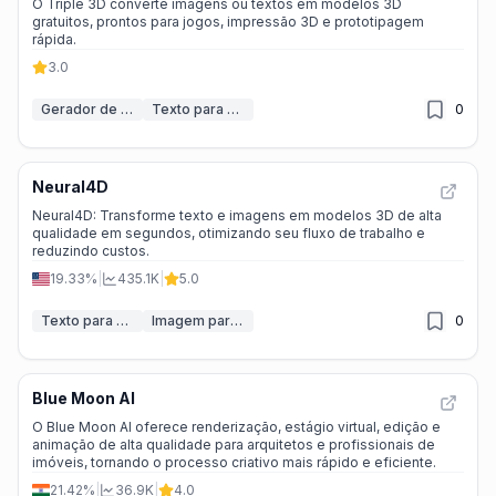
O Triple 3D converte imagens ou textos em modelos 3D
gratuitos, prontos para jogos, impressão 3D e prototipagem
rápida.
3.0
Gerador de modelo 3D IA
Texto para 3D
0
Neural4D
Neural4D: Transforme texto e imagens em modelos 3D de alta
qualidade em segundos, otimizando seu fluxo de trabalho e
reduzindo custos.
19.33%
|
435.1K
|
5.0
Texto para 3D
Imagem para modelo 3D
0
Blue Moon AI
O Blue Moon AI oferece renderização, estágio virtual, edição e
animação de alta qualidade para arquitetos e profissionais de
imóveis, tornando o processo criativo mais rápido e eficiente.
21.42%
|
36.9K
|
4.0