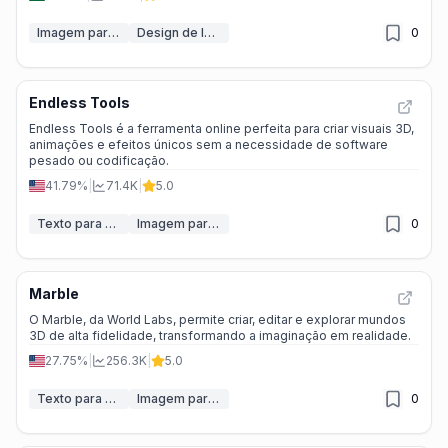
Imagem para Imagem
Design de Interiores e Cômodos com IA
0
Endless Tools
Endless Tools é a ferramenta online perfeita para criar visuais 3D,
animações e efeitos únicos sem a necessidade de software
pesado ou codificação.
41.79%
|
71.4K
|
5.0
Texto para 3D
Imagem para modelo 3D
0
Marble
O Marble, da World Labs, permite criar, editar e explorar mundos
3D de alta fidelidade, transformando a imaginação em realidade.
27.75%
|
256.3K
|
5.0
Texto para 3D
Imagem para modelo 3D
0