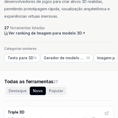
desenvolvedores de jogos para criar ativos 3D realistas,
permitindo prototipagem rápida, visualização arquitetônica e
experiências virtuais imersivas.
27
ferramentas listadas
Ver ranking de Imagem para modelo 3D
Categorias similares
Texto para 3D
Gerador de modelo 3D IA
Imagem pa
16
39
Todas as ferramentas
27
Destaque
Novo
Popular
Triple 3D