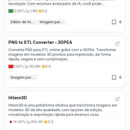
resolução. Com recursos avançados de IA, você pode
transformar suas imagens em obras de arte de alta resolução,
12.65%
|
1.1M
|
5.0
sem complicação.
Editor de fotos IA
Imagem para modelo 3D
0
PNG to STL Converter – 3DPEA
Converta PNG para STL online grátis com a 3DPEA. Transforme
imagens em modelos 3D prontos para impressão, de forma
rápida, segura e sem complicação.
8.50%
|
162.8K
|
5.0
Imagem para modelo 3D
0
Hitem3D
Hitem3D é uma plataforma intuitiva que transforma imagens em
modelos 3D de alta qualidade, com opções de edição,
visualização e exportação rápida para diversos usos.
14.30%
|
250.4K
|
3.0