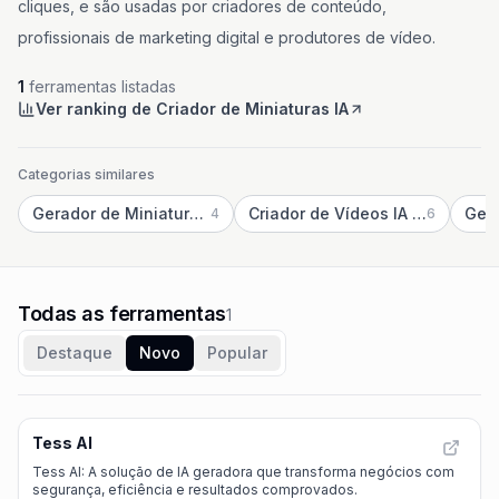
cliques, e são usadas por criadores de conteúdo,
profissionais de marketing digital e produtores de vídeo.
1
ferramentas listadas
Ver ranking de Criador de Miniaturas IA
Categorias similares
Gerador de Miniaturas do YouTube com IA
Criador de Vídeos IA YouTube
Gera
4
6
Todas as ferramentas
1
Destaque
Novo
Popular
Tess AI
Tess AI: A solução de IA geradora que transforma negócios com
segurança, eficiência e resultados comprovados.