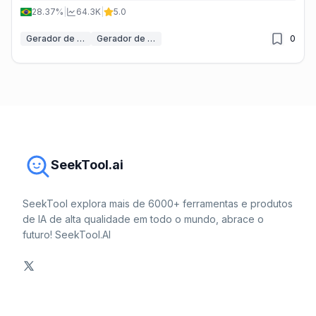
28.37%
|
64.3K
|
5.0
Gerador de Voz IA
Gerador de Vídeo de Avatar IA
0
SeekTool.ai
SeekTool explora mais de 6000+ ferramentas e produtos
de IA de alta qualidade em todo o mundo, abrace o
futuro! SeekTool.AI