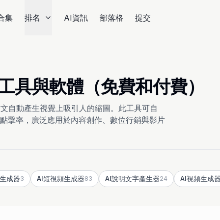
合集
排名
AI資訊
部落格
提交
作器 工具與軟體（免費和付費）
貼文自動產生視覺上吸引人的縮圖。此工具可自
點擊率，廣泛應用於內容創作、數位行銷與影片
F 生成器
AI短視頻生成器
AI說明文字產生器
AI視頻生成
3
83
24