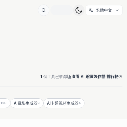
繁體中文
1
個工具已收錄
查看 AI 縮圖製作器 排行榜
器
AI電影生成器
AI卡通視頻生成器
138
9
4