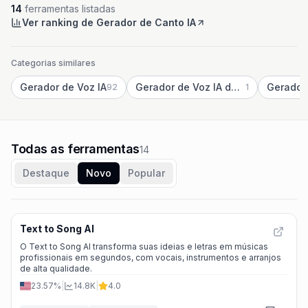
14
ferramentas listadas
Ver ranking de Gerador de Canto IA
Categorias similares
Gerador de Voz IA
Gerador de Voz IA do TikTok
Gerador
92
1
Todas as ferramentas
14
Destaque
Novo
Popular
Text to Song AI
O Text to Song AI transforma suas ideias e letras em músicas
profissionais em segundos, com vocais, instrumentos e arranjos
de alta qualidade.
23.57%
|
14.8K
|
4.0