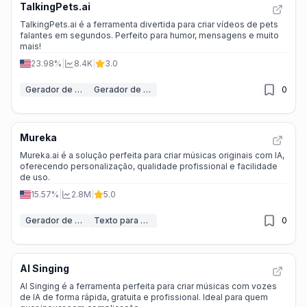
TalkingPets.ai
TalkingPets.ai é a ferramenta divertida para criar vídeos de pets
falantes em segundos. Perfeito para humor, mensagens e muito
mais!
23.98%
|
8.4K
|
3.0
Gerador de Sincronização Labial IA
Gerador de Canto IA
0
Mureka
Mureka.ai é a solução perfeita para criar músicas originais com IA,
oferecendo personalização, qualidade profissional e facilidade
de uso.
15.57%
|
2.8M
|
5.0
Gerador de Música IA
Texto para Música
0
AI Singing
AI Singing é a ferramenta perfeita para criar músicas com vozes
de IA de forma rápida, gratuita e profissional. Ideal para quem