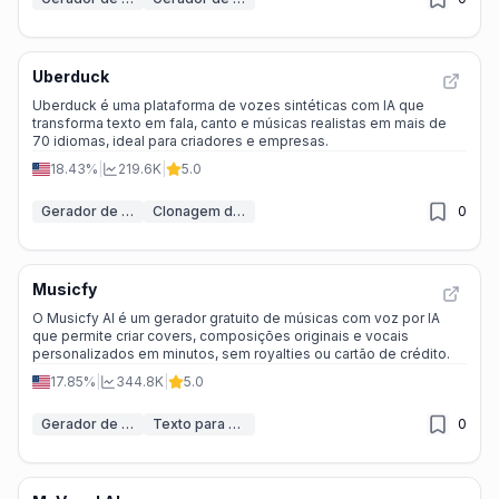
Uberduck
Uberduck é uma plataforma de vozes sintéticas com IA que
transforma texto em fala, canto e músicas realistas em mais de
70 idiomas, ideal para criadores e empresas.
18.43%
|
219.6K
|
5.0
Gerador de Voz IA
Clonagem de Voz IA
0
Musicfy
O Musicfy AI é um gerador gratuito de músicas com voz por IA
que permite criar covers, composições originais e vocais
personalizados em minutos, sem royalties ou cartão de crédito.
17.85%
|
344.8K
|
5.0
Gerador de Canto IA
Texto para Música
0