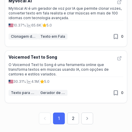
MyVocal AI
MyVocal AI é um gerador de voz por IA que permite clonar vozes,
converter texto em fala realista e criar músicas em mais de 100
idiomas com tecnologia avançada.
10.37%
|
65.6K
|
5.0
Clonagem de Voz IA
Texto em Fala
0
Voicemod Text to Song
O Voicemod Text to Song é uma ferramenta online que
transforma textos em músicas usando IA, com opções de
cantores e estilos variados.
30.31%
|
4.1M
|
5.0
Texto para Música
Gerador de Canto IA
0
1
2