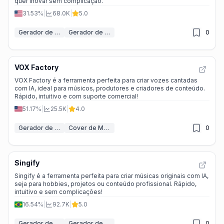
quer inovar sem complicação.
31.53%
|
68.0K
|
5.0
Gerador de Canto IA
Gerador de Música IA
0
VOX Factory
VOX Factory é a ferramenta perfeita para criar vozes cantadas
com IA, ideal para músicos, produtores e criadores de conteúdo.
Rápido, intuitivo e com suporte comercial!
51.17%
|
25.5K
|
4.0
Gerador de Canto IA
Cover de Música IA
0
Singify
Singify é a ferramenta perfeita para criar músicas originais com IA,
seja para hobbies, projetos ou conteúdo profissional. Rápido,
intuitivo e sem complicações!
16.54%
|
92.7K
|
5.0
Gerador de Música IA
Gerador de Canto IA
0