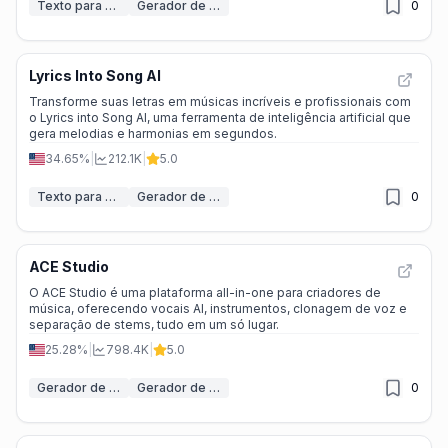
Texto para Música
Gerador de Música IA
0
Lyrics Into Song AI
Transforme suas letras em músicas incríveis e profissionais com
o Lyrics into Song AI, uma ferramenta de inteligência artificial que
gera melodias e harmonias em segundos.
34.65%
|
212.1K
|
5.0
Texto para Música
Gerador de Música IA
0
ACE Studio
O ACE Studio é uma plataforma all-in-one para criadores de
música, oferecendo vocais AI, instrumentos, clonagem de voz e
separação de stems, tudo em um só lugar.
25.28%
|
798.4K
|
5.0
Gerador de Música IA
Gerador de Canto IA
0