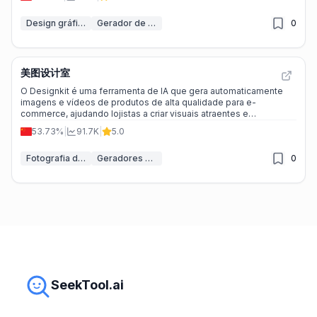
Design gráfico IA
Gerador de pôsteres IA
0
美图设计室
O Designkit é uma ferramenta de IA que gera automaticamente
imagens e vídeos de produtos de alta qualidade para e-
commerce, ajudando lojistas a criar visuais atraentes e
profissionais em minutos.
53.73%
|
91.7K
|
5.0
Fotografia de Produto IA
Geradores de Vídeo IA
0
SeekTool.ai