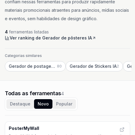
confiam nessas ferramentas para produzir rapidamente
materiais promocionais atraentes para anúncios, mídias sociais
e eventos, sem habilidades de design gráfico.
4
ferramentas listadas
Ver ranking de Gerador de pôsteres IA
Categorias similares
Gerador de postagens em redes sociais IA
Gerador de Stickers IA
Ger
80
2
Todas as ferramentas
4
Destaque
Novo
Popular
PosterMyWall