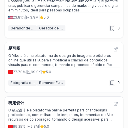
PosterMyWall é uma plataforma tudo-em-um com IA que permite
criar, publicar e gerenciar campanhas de marketing visual e digital
em minutos, ideal para pessoas ocupadas.
23.81%
|
3.9M
|
5.0
Gerador de pôsteres IA
Gerador de postagens em redes sociais IA
0
易可图
O Yiketu é uma plataforma de design de imagens e pôsteres
online que utiliza IA para simplificar a criação de conteúdos
visuais para e-commerces, tornando o processo rápido e fácil.
77.70%
|
99.9K
|
5.0
Fotografia de Produto IA
Remover Fundo IA
0
稿定设计
O 稿定设计 é a plataforma online perfeita para criar designs
profissionais, com milhares de templates, ferramentas de AI e
recursos de colaboração, tornando o design acessível para
todos.
89.25%
|
2.3M
|
5.0