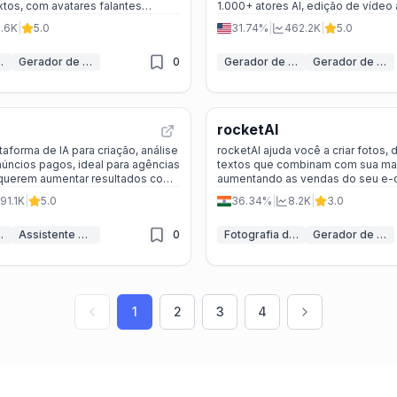
tos, com avatares falantes
1.000+ atores AI, edição de vídeo
ersos estilos de edição.
localização multilingue.
1.6K
|
5.0
31.74%
|
462.2K
|
5.0
 UGC com IA
Gerador de Vídeo de Avatar IA
0
Gerador de Vídeos UGC com IA
Gerador de Anúncios IA
rocketAI
taforma de IA para criação, análise
rocketAI ajuda você a criar fotos, 
úncios pagos, ideal para agências
textos que combinam com sua ma
querem aumentar resultados com
aumentando as vendas do seu e
icidade.
forma fácil e rápida.
91.1K
|
5.0
36.34%
|
8.2K
|
3.0
ncios IA
Assistente Criativo de Anúncios IA
0
Fotografia de Produto IA
Gerador de Anúncios IA
1
2
3
4