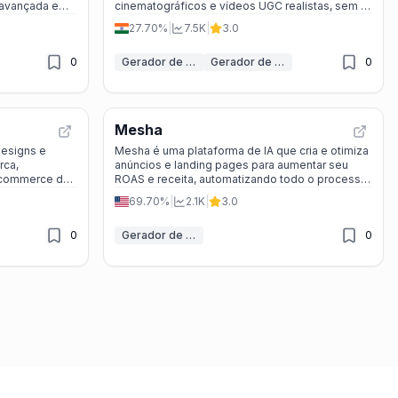
 avançada e
cinematográficos e vídeos UGC realistas, sem a
necessidade de produção complicada.
27.70%
|
7.5K
|
3.0
0
Gerador de Anúncios IA
Gerador de Vídeos UGC com IA
0
Mesha
designs e
Mesha é uma plataforma de IA que cria e otimiza
rca,
anúncios e landing pages para aumentar seu
-commerce de
ROAS e receita, automatizando todo o processo
de marketing digital.
69.70%
|
2.1K
|
3.0
0
Gerador de Anúncios IA
0