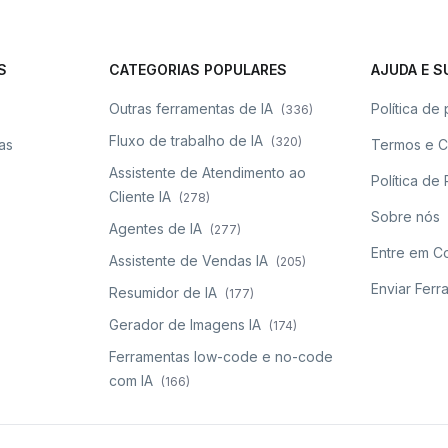
S
CATEGORIAS POPULARES
AJUDA E 
Outras ferramentas de IA
Política de
(
336
)
Fluxo de trabalho de IA
(
320
)
as
Termos e 
Assistente de Atendimento ao
Política d
Cliente IA
(
278
)
Sobre nós
Agentes de IA
(
277
)
Entre em C
Assistente de Vendas IA
(
205
)
Enviar Ferr
Resumidor de IA
(
177
)
Gerador de Imagens IA
(
174
)
Ferramentas low-code e no-code
com IA
(
166
)