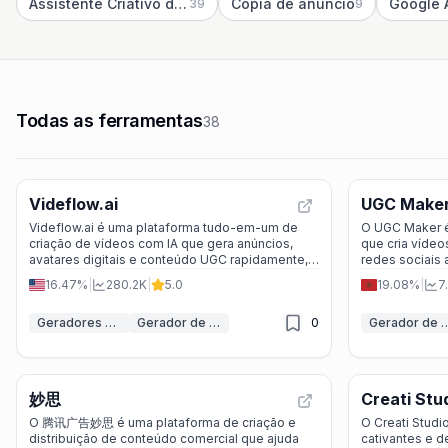
Assistente Criativo de Anúncios IA
Cópia de anúncio
Google 
39
9
Todas as ferramentas
38
Videflow.ai
UGC Make
Videflow.ai é uma plataforma tudo-em-um de
O UGC Maker é
criação de vídeos com IA que gera anúncios,
que cria vídeo
avatares digitais e conteúdo UGC rapidamente,
redes sociais 
ideal para marketers e criadores.
necessidade d
16.47%
|
280.2K
|
5.0
19.08%
|
7
Geradores de Vídeo IA
Gerador de Anúncios IA
0
Gerador de Vídeos
妙思
Creati Stu
O 腾讯广告妙思 é uma plataforma de criação e
O Creati Studio
distribuição de conteúdo comercial que ajuda
cativantes e d