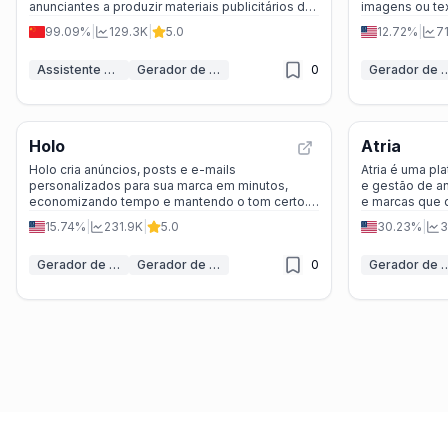
anunciantes a produzir materiais publicitários de
imagens ou tex
forma rápida e eficiente, com ferramentas para
realistas e div
99.09%
|
129.3K
|
5.0
12.72%
|
7
inspiração, ativos, indústrias específicas e mais.
Assistente Criativo de Anúncios IA
Gerador de Anúncios IA
0
Gerador de Vídeos
Holo
Atria
Holo cria anúncios, posts e e-mails
Atria é uma pla
personalizados para sua marca em minutos,
e gestão de an
economizando tempo e mantendo o tom certo.
e marcas que 
Fácil, rápido e seguro.
rapidez e prat
15.74%
|
231.9K
|
5.0
30.23%
|
3
Gerador de Anúncios IA
Gerador de postagens em redes sociais IA
0
Gerador de Anú