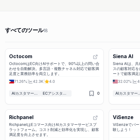
すべてのツール
18
Octocom
Siena AI
OctocomはEC向けAIサポートで、90%以上の問い合
Siena AI
わせを自動解決。多言語・複数チャネル対応で顧客満
スの顧客対応を
足度と業務効率を両立します。
ートで顧客満足
71.26%
|
42.3K
|
4.0
32.02%
|
4
AIカスタマーサービスアシスタント
ECアシスタント
0
AIカスタマーサービ
Richpanel
ViSenze
RichpanelはEコマース向けAIカスタマーサービスプ
ViSenzeで
ラットフォーム。コスト削減と効率化を実現し、顧客
験しよう！
満足度を向上させます。