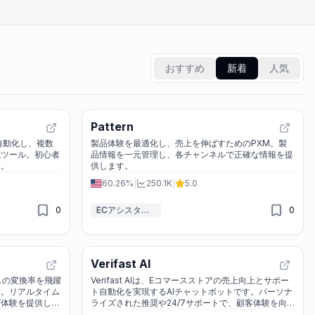
おすすめ
新着
人気
Pattern
で自動化し、複数
製品体験を最適化し、売上を伸ばすためのPXM。製
強ツール。初心者
品情報を一元管理し、各チャンネルで正確な情報を提
す。
供します。
60.26%
|
250.1K
|
5.0
0
ECアシスタント
0
Verifast AI
マースの変換率を飛躍
Verifast AIは、Eコマースストアの売上向上とサポー
す。リアルタイム
ト自動化を実現するAIチャットボットです。パーソナ
グ体験を提供し、
ライズされた推奨や24/7サポートで、顧客体験を向
上させます。