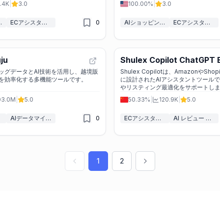
.4K
|
3.0
100.00%
|
3.0
アシスタント
ECアシスタント
0
AIショッピングアシスタント
ECアシスタント
uju
Shulex Copilot ChatGPT 
commerce Tool & Sideba
ッグデータとAI技術を活用し、越境販
Shulex Copilotは、AmazonやSh
を効率化する多機能ツールです。
に設計されたAIアシスタントツール
やリスティング最適化をサポートし
03.0M
|
5.0
50.33%
|
120.9K
|
5.0
AIデータマイニング
0
ECアシスタント
AI レビュー アシスタント
1
2