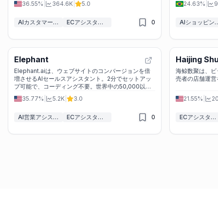
36.55%
|
364.6K
|
5.0
24.63%
|
9
AIカスタマーサービスアシスタント
ECアシスタント
0
AIショッピング
Elephant
Haijing Sh
Elephant.aiは、ウェブサイトのコンバージョンを倍
海鲸数聚は、ビ
増させるAIセールスアシスタント。2分でセットアッ
売者の店舗運営
プ可能で、コーディング不要。世界中の50,000以上
の企業に信頼されています。
35.77%
|
5.2K
|
3.0
21.55%
|
2
AI営業アシスタント
ECアシスタント
0
ECアシスタント