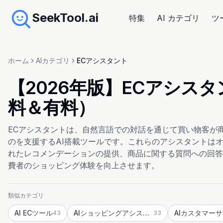
SeekTool.ai
特集
AI カテゴリ
ツ
ホーム
AIカテゴリ
ECアシスタント
【2026年版】ECアシス
料＆有料）
ECアシスタントは、自然言語での対話を通じて買い物客が
のを支援するAI搭載ツールです。これらのアシスタントは
れたレコメンデーションの提供、商品に関する質問への回答
費者のショッピング体験を向上させます。
類似カテゴリ
AI ECツール
AIショッピングアシスタント
43
33