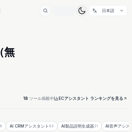
信
日本語
（無
18
ツール掲載中
ECアシスタント ランキングを見る
AI CRMアシスタント
AI製品説明生成器
AI音声アシス
9
63
21