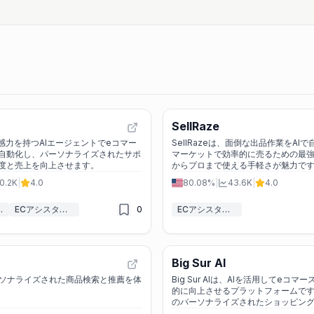
SellRaze
は、共感力を持つAIエージェントでeコマー
SellRazeは、面倒な出品作業をAI
自動化し、パーソナライズされたサポ
マーケットで効率的に売るための最
度と売上を向上させます。
からプロまで使える手軽さが魅力で
0.2K
|
4.0
80.08%
|
43.6K
|
4.0
スアシスタント
ECアシスタント
0
ECアシスタント
Big Sur AI
パーソナライズされた商品検索と推薦を体
Big Sur AIは、AIを活用してeコ
的に向上させるプラットフォームで
のパーソナライズされたショッピン
売上を増加させます。