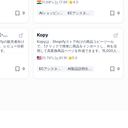
31.68%
|
17.9K
|
4.0
0
AIショッピングアシスタント
ECアシスタント
0
E-
Kopy
r
opifyの販売者向け
Kopyは、Shopifyストア向けの商品コピーツール
で、レビュー分析
で、1クリックで簡単に商品をインポートし、AIを活
ます。
用して高変換商品ページを作成できます。15,000人
以上のドロップシッパーに利用されており、時間とコ
20.74%
|
81.1K
|
5.0
ストを大幅に節約します。
0
ECアシスタント
AI製品説明生成器
0