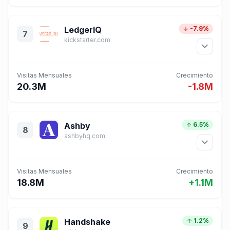
LedgerIQ
-7.9%
7
kickstarter.com
Visitas Mensuales
Crecimiento
20.3M
-1.8M
Ashby
6.5%
8
ashbyhq.com
Visitas Mensuales
Crecimiento
18.8M
+1.1M
Handshake
1.2%
9