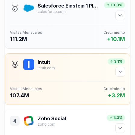
Salesforce Einstein 1 Platform for Application Development
10.0%
🥈
salesforce.com
Visitas Mensuales
Crecimiento
111.2M
+10.1M
Intuit
3.1%
🥉
intuit.com
Visitas Mensuales
Crecimiento
107.4M
+3.2M
Zoho Social
4.3%
4
zoho.com