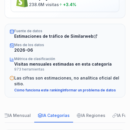
238.6M visitas
+3.4%
Fuente de datos
Estimaciones de tráfico de Similarweb
Mes de los datos
2026-06
Métrica de clasificación
Visitas mensuales estimadas en esta categoría
973 herramientas
Las cifras son estimaciones, no analítica oficial del
sitio.
Cómo funciona este ranking
Informar un problema de datos
IA Mensual
IA Categorías
IA Regiones
IA Fue