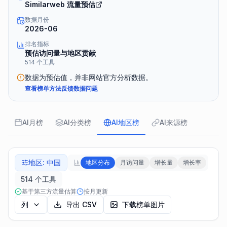
Similarweb 流量预估
数据月份
2026-06
排名指标
预估访问量与地区贡献
514 个工具
数据为预估值，并非网站官方分析数据。
查看榜单方法
反馈数据问题
AI月榜
AI分类榜
AI地区榜
AI来源榜
地区
:
中国
地区分布
月访问量
增长量
增长率
514 个工具
基于第三方流量估算
按月更新
列
导出 CSV
下载榜单图片