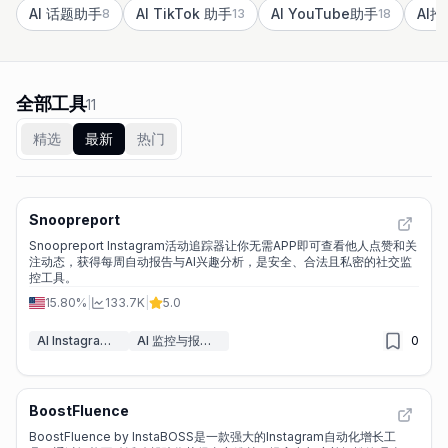
AI 话题助手
AI TikTok 助手
AI YouTube助手
AI
8
13
18
全部工具
11
精选
最新
热门
Snoopreport
Snoopreport Instagram活动追踪器让你无需APP即可查看他人点赞和关
注动态，获得每周自动报告与AI兴趣分析，是安全、合法且私密的社交监
控工具。
15.80%
|
133.7K
|
5.0
AI Instagram助手
AI 监控与报告生成器
0
BoostFluence
BoostFluence by InstaBOSS是一款强大的Instagram自动化增长工