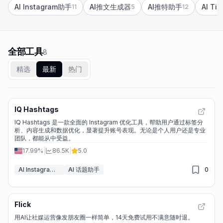
AI Instagram助手
AI推文生成器
AI推特助手
AI Ti
11
5
12
全部工具
8
精选
最新
热门
IQ Hashtags
IQ Hashtags 是一款全面的 Instagram 优化工具，帮助用户通过标签分
析、内容生成和数据优化，显著提升账号表现。无论是个人用户还是专业
团队，都能从中受益。
17.99%
|
86.5K
|
5.0
AI Instagram助手
AI 话题助手
0
Flick
用AI让社媒运营像发朋友圈一样简单，14天免费试用不满意随时退。