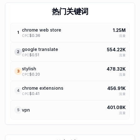
热门关键词
chrome web store
1.25M
1
$
0.36
流量
CPC
google translate
554.22K
2
$
0.51
流量
CPC
stylish
478.32K
3
$
0.20
流量
CPC
chrome extensions
456.91K
4
$
0.41
流量
CPC
401.08K
vpn
5
流量