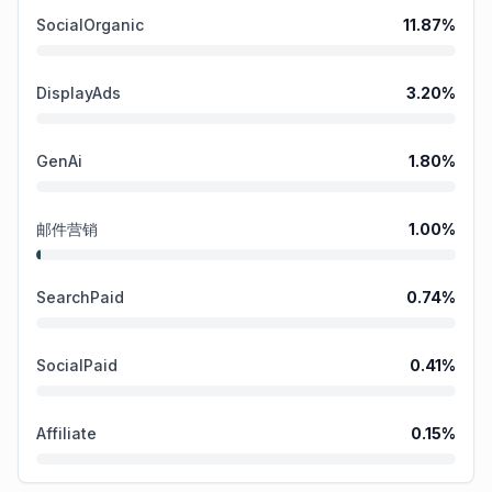
SocialOrganic
11.87
%
DisplayAds
3.20
%
GenAi
1.80
%
邮件营销
1.00
%
SearchPaid
0.74
%
SocialPaid
0.41
%
Affiliate
0.15
%