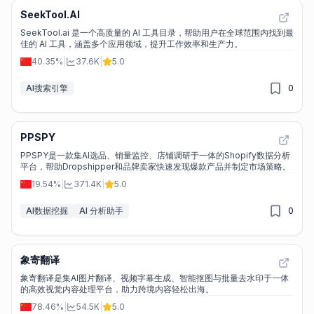
SeekTool.AI
SeekTool.ai 是一个高质量的 AI 工具目录，帮助用户在全球范围内找到最
佳的 AI 工具，涵盖多个应用领域，提升工作效率和生产力。
40.35%
|
37.6K
|
5.0
AI搜索引擎
0
PPSPY
PPSPY是一款集AI选品、销量监控、店铺调研于一体的Shopify数据分析
平台，帮助Dropshipper和品牌卖家快速发现爆款产品并制定市场策略。
19.54%
|
371.4K
|
5.0
AI数据挖掘
AI 分析助手
0
象寄翻译
象寄翻译是集AI图片翻译、视频字幕生成、智能抠图与批量去水印于一体
的高效视觉内容处理平台，助力跨境内容轻松出海。
78.46%
|
54.5K
|
5.0