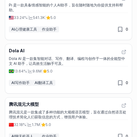
Pi 是一款具备情感智能的个人AI助手，旨在随时随地为你提供支持和帮
助。
33.24%
|
541.3K
|
5.0
AI心理健康工具
作业助手
0
Dola AI
Dola AI 是一款集智能对话、写作、翻译、编程与创作于一体的全能型中
文 AI 助手，让高效生活触手可及。
13.64%
|
9.6M
|
5.0
AI写作助手
AI翻译工具
0
腾讯混元大模型
腾讯混元是一款集成了多种功能的大规模语言模型，旨在通过自然语言处
理技术简化人们获取信息的方式，增强用户体验。
32.18%
|
1.7M
|
5.0
AI聊天机器人&LLM
作业助手
0