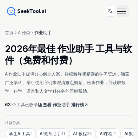
SeekTool.ai
首页
AI分类
作业助手
2026年最佳 作业助手 工具与软
件（免费和付费）
AI作业助手提供分步解决方案、详细解释和精选的学习资源，涵盖
广泛学科。学生使用它们来澄清难点概念、检查作业，并获取数
学、科学、语言和人文学科任务的即时帮助。
63
个工具已收录
查看 作业助手 排行榜
相似分类
学生AI工具
AI教育助手
AI 教程
AI课程
AI教
1
41
26
41